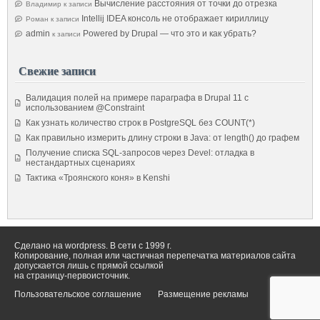
Вычисление расстояния от точки до отрезка
Владимир
к записи
Intellij IDEA консоль не отображает кириллицу
Роман
к записи
admin
Powered by Drupal — что это и как убрать?
к записи
Свежие записи
Валидация полей на примере параграфа в Drupal 11 с
использованием @Constraint
Как узнать количество строк в PostgreSQL без COUNT(*)
Как правильно измерить длину строки в Java: от length() до графем
Получение списка SQL-запросов через Devel: отладка в
нестандартных сценариях
Тактика «Троянского коня» в Kenshi
Сделано на wordpress. В сети с 1999 г.
Копирование, полная или частичная перепечатка материалов сайта
допускается лишь с прямой ссылкой
на страницу-первоисточник.
Пользовательское соглашение
Размещение рекламы