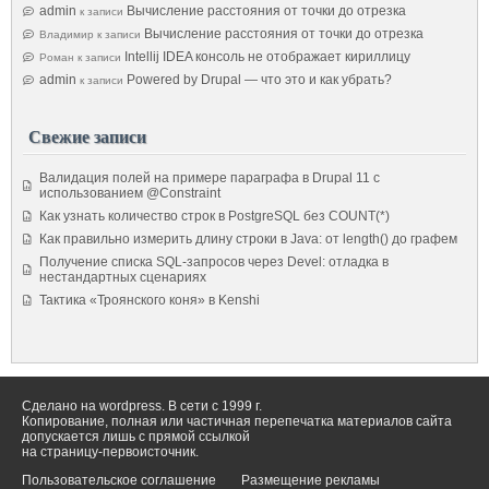
admin
Вычисление расстояния от точки до отрезка
к записи
Вычисление расстояния от точки до отрезка
Владимир
к записи
Intellij IDEA консоль не отображает кириллицу
Роман
к записи
admin
Powered by Drupal — что это и как убрать?
к записи
Свежие записи
Валидация полей на примере параграфа в Drupal 11 с
использованием @Constraint
Как узнать количество строк в PostgreSQL без COUNT(*)
Как правильно измерить длину строки в Java: от length() до графем
Получение списка SQL-запросов через Devel: отладка в
нестандартных сценариях
Тактика «Троянского коня» в Kenshi
Сделано на wordpress. В сети с 1999 г.
Копирование, полная или частичная перепечатка материалов сайта
допускается лишь с прямой ссылкой
на страницу-первоисточник.
Пользовательское соглашение
Размещение рекламы