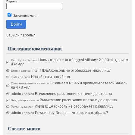
Пароль
Запомнить меня
Войти
Забыли пароль?
Последние комментарии
Навык взрывника в Jagged Alliance 2 1.13: как, зачем
Xenobyte
к записи
и кому?
Intellij IDEA консоль не отображает кириллицу
Егор
к записи
Новый век и новый год.
malz
к записи
Обжимаем RJ-45 и проводим сетевой кабель
Олег Алексеевич
к записи
на 4 / 8 жил
admin
Вычисление расстояния от точки до отрезка
к записи
Вычисление расстояния от точки до отрезка
Владимир
к записи
Intellij IDEA консоль не отображает кириллицу
Роман
к записи
admin
Powered by Drupal — что это и как убрать?
к записи
Свежие записи