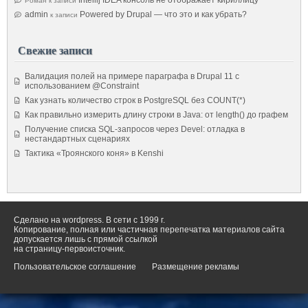
Intellij IDEA консоль не отображает кириллицу
Роман
к записи
admin
Powered by Drupal — что это и как убрать?
к записи
Свежие записи
Валидация полей на примере параграфа в Drupal 11 с
использованием @Constraint
Как узнать количество строк в PostgreSQL без COUNT(*)
Как правильно измерить длину строки в Java: от length() до графем
Получение списка SQL-запросов через Devel: отладка в
нестандартных сценариях
Тактика «Троянского коня» в Kenshi
Сделано на wordpress. В сети с 1999 г.
Копирование, полная или частичная перепечатка материалов сайта
допускается лишь с прямой ссылкой
на страницу-первоисточник.
Пользовательское соглашение
Размещение рекламы