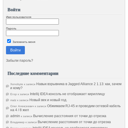
Войти
Имя пользователя
Пароль
Запомнить меня
Войти
Забыли пароль?
Последние комментарии
Навык взрывника в Jagged Alliance 2 1.13: как, зачем
Xenobyte
к записи
и кому?
Intellij IDEA консоль не отображает кириллицу
Егор
к записи
Новый век и новый год.
malz
к записи
Обжимаем RJ-45 и проводим сетевой кабель
Олег Алексеевич
к записи
на 4 / 8 жил
admin
Вычисление расстояния от точки до отрезка
к записи
Вычисление расстояния от точки до отрезка
Владимир
к записи