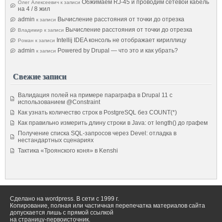
Обжимаем RJ-45 и проводим сетевой кабель
Олег Алексеевич
к записи
на 4 / 8 жил
admin
Вычисление расстояния от точки до отрезка
к записи
Вычисление расстояния от точки до отрезка
Владимир
к записи
Intellij IDEA консоль не отображает кириллицу
Роман
к записи
admin
Powered by Drupal — что это и как убрать?
к записи
Свежие записи
Валидация полей на примере параграфа в Drupal 11 с
использованием @Constraint
Как узнать количество строк в PostgreSQL без COUNT(*)
Как правильно измерить длину строки в Java: от length() до графем
Получение списка SQL-запросов через Devel: отладка в
нестандартных сценариях
Тактика «Троянского коня» в Kenshi
Сделано на wordpress. В сети с 1999 г.
Копирование, полная или частичная перепечатка материалов сайта
допускается лишь с прямой ссылкой
на страницу-первоисточник.