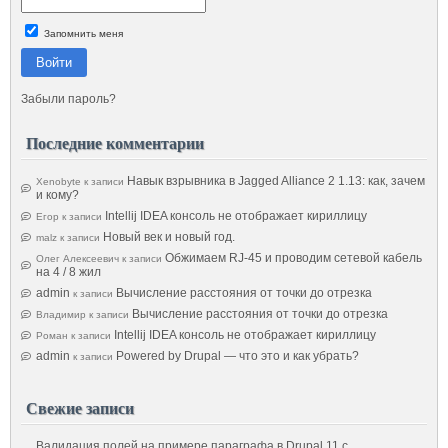
Запомнить меня
Войти
Забыли пароль?
Последние комментарии
Навык взрывника в Jagged Alliance 2 1.13: как, зачем
Xenobyte
к записи
и кому?
Intellij IDEA консоль не отображает кириллицу
Егор
к записи
Новый век и новый год.
malz
к записи
Обжимаем RJ-45 и проводим сетевой кабель
Олег Алексеевич
к записи
на 4 / 8 жил
admin
Вычисление расстояния от точки до отрезка
к записи
Вычисление расстояния от точки до отрезка
Владимир
к записи
Intellij IDEA консоль не отображает кириллицу
Роман
к записи
admin
Powered by Drupal — что это и как убрать?
к записи
Свежие записи
Валидация полей на примере параграфа в Drupal 11 с