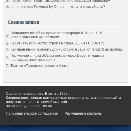
Intellij IDEA консоль не отображает кириллицу
Роман
к записи
admin
Powered by Drupal — что это и как убрать?
к записи
Свежие записи
Валидация полей на примере параграфа в Drupal 11 с
использованием @Constraint
Как узнать количество строк в PostgreSQL без COUNT(*)
Как правильно измерить длину строки в Java: от length() до графем
Получение списка SQL-запросов через Devel: отладка в
нестандартных сценариях
Тактика «Троянского коня» в Kenshi
Сделано на wordpress. В сети с 1999 г.
Копирование, полная или частичная перепечатка материалов сайта
допускается лишь с прямой ссылкой
на страницу-первоисточник.
Пользовательское соглашение
Размещение рекламы