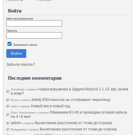
Войти
Имя пользователя
Пароль
Запомнить меня
Войти
Забыли пароль?
Последние комментарии
Навык взрывника в Jagged Alliance 2 1.13: как, зачем
Xenobyte
к записи
и кому?
Intellij IDEA консоль не отображает кириллицу
Егор
к записи
Новый век и новый год.
malz
к записи
Обжимаем RJ-45 и проводим сетевой кабель
Олег Алексеевич
к записи
на 4 / 8 жил
admin
Вычисление расстояния от точки до отрезка
к записи
Вычисление расстояния от точки до отрезка
Владимир
к записи