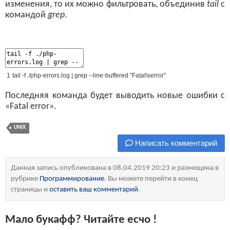
изменения, то их можно фильтровать, объединив
tail
с
командой
grep
.
1
tail
-
f
.
/
php
-
errors
.
log
|
grep
--
line
-
buffered
"Fatal\serror"
Последняя команда будет выводить новые ошибки с
«Fatal error».
UNIX
Написать комментарий
Данная запись опубликована в 08.04.2019 20:23 и размещена в
рубрике
Программирование
. Вы можете перейти в конец
страницы и
оставить ваш комментарий
.
Мало букафф? Читайте есчо !