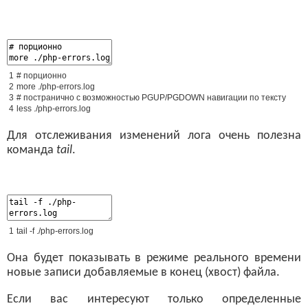
1
# порционно
2
more
.
/
php
-
errors
.
log
3
# постранично с возможностью PGUP/PGDOWN навигации по тексту
4
less
.
/
php
-
errors
.
log
Для отслеживания изменений лога очень полезна
команда
tail
.
1
tail
-
f
.
/
php
-
errors
.
log
Она будет показывать в режиме реального времени
новые записи добавляемые в конец (хвост) файла.
Если вас интересуют только определенные