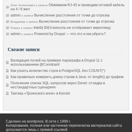
Обжимаем RJ-45 и проводим сетевой кабель
Олег Алексеевич
к записи
на 4 / 8 жил
admin
Вычисление расстояния от точки до отрезка
к записи
Вычисление расстояния от точки до отрезка
Владимир
к записи
Intellij IDEA консоль не отображает кириллицу
Роман
к записи
admin
Powered by Drupal — что это и как убрать?
к записи
Свежие записи
Валидация полей на примере параграфа в Drupal 11 с
использованием @Constraint
Как узнать количество строк в PostgreSQL без COUNT(*)
Как правильно измерить длину строки в Java: от length() до графем
Получение списка SQL-запросов через Devel: отладка в
нестандартных сценариях
Тактика «Троянского коня» в Kenshi
Сделано на wordpress. В сети с 1999 г.
Копирование, полная или частичная перепечатка материалов сайта
допускается лишь с прямой ссылкой