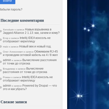
Войти
Забыли пароль?
Последние комментарии
Навык взрывника в
Xenobyte
к записи
Jagged Alliance 2 1.13: как, зачем и кому?
Intellij IDEA консоль не
Егор
к записи
отображает кириллицу
Новый век и новый год.
malz
к записи
Обжимаем RJ-45
Олег Алексеевич
к записи
и проводим сетевой кабель на 4 / 8 жил
admin
Вычисление расстояния
к записи
от точки до отрезка
Вычисление
Владимир
к записи
расстояния от точки до отрезка
Intellij IDEA консоль не
Роман
к записи
отображает кириллицу
admin
Powered by Drupal — что
к записи
это и как убрать?
Свежие записи