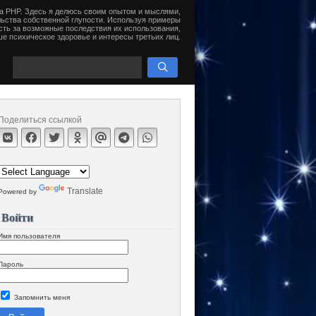
на PHP. Здесь я делюсь своим опытом и мыслями,
ьства собственной глупости. Используя примеры
сть за возможные последствия их использования,
е психическое здоровье и интересы третьих лиц.
Поделиться ссылкой
Translate
Powered by
Войти
Имя пользователя
Пароль
Запомнить меня