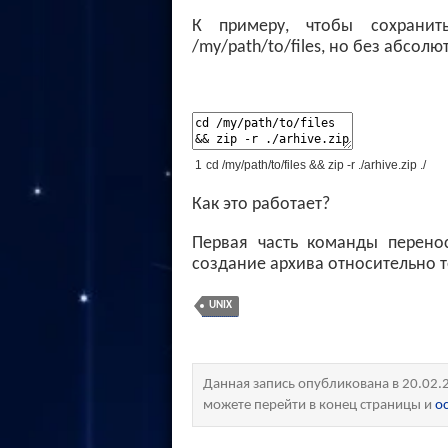
К примеру, чтобы сохранит
/my/path/to/files, но без абсол
1
cd
/
my
/
path
/
to
/
files
&&
zip
-
r
.
/
arhive
.
zip
.
/
Как это работает?
Первая часть команды перенос
создание архива относительно т
UNIX
Данная запись опубликована в 20.02.
можете перейти в конец страницы и
о