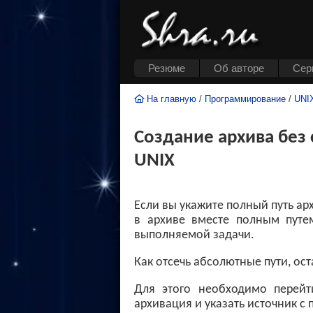
Резюме
Об авторе
Cер
На главную
/
Программирование
/
UNI
Создание архива без 
UNIX
Если вы укажите полный путь ар
в архиве вместе полным путем
выполняемой задачи.
Как отсечь абсолютные пути, ос
Для этого необходимо перейти
архивация и указать источник 