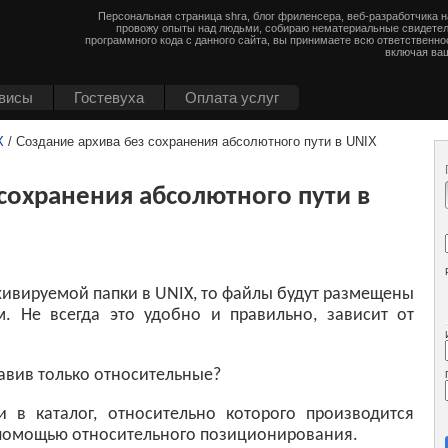
Персональная страница shra, блог фриленсера, веб-разработчика 
провожу опыты над людьми, собираю нематериальные свидетел
программного кода с данного сайта, вы принимаете всю ответственно
включая ваш
висы
Гостевуха
Оплата услуг
X
/ Создание архива без сохранения абсолютного пути в UNIX
сохранения абсолютного пути в
хивируемой папки в UNIX, то файлы будут размещены
. Не всегда это удобно и правильно, зависит от
тавив только относительные?
 в каталог, относительно которого производится
с помощью относительного позиционирования.