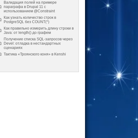
Валидация полей на примере
параграфа в Drupal 11 с
использованием @Constraint
Как узнать количество строк в
PostgreSQL без COUNT(*)
Как правильно измерить длину строки в
Java: от length() до графем
Получение списка SQL-запросов через
Devel: отладка в нестандартных
сценариях
Тактика «Троянского коня» в Kenshi