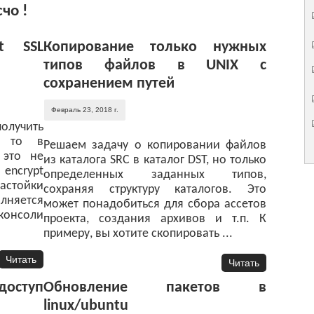
чо !
pt SSL
Копирование только нужных
типов файлов в UNIX с
сохранением путей
Февраль 23, 2018 г.
получить
т, то в
Решаем задачу о копировании файлов
 это не
из каталога SRC в каталог DST, но только
 encrypt
определенных заданных типов,
стойки
сохраняя структуру каталогов. Это
няется
может понадобиться для сбора ассетов
консоли
проекта, создания архивов и т.п. К
примеру, вы хотите скопировать ...
Читать
Читать
доступ
Обновление пакетов в
linux/ubuntu