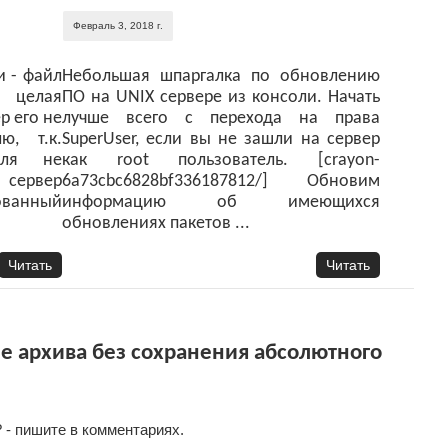
Февраль 3, 2018 г.
и - файл
Небольшая шпаргалка по обновлению
 целая
ПО на UNIX сервере из консоли. Начать
р его не
лучше всего с перехода на права
ю, т.к.
SuperUser, если вы не зашли на сервер
еля не
как root пользователь. [crayon-
 сервер
6a73cbc6828bf336187812/] Обновим
ованный
информацию об имеющихся
обновлениях пакетов ...
Читать
Читать
е архива без сохранения абсолютного
 - пишите в комментариях.