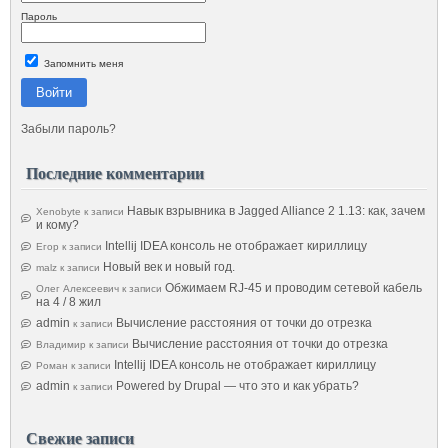
Пароль
Запомнить меня
Войти
Забыли пароль?
Последние комментарии
Навык взрывника в Jagged Alliance 2 1.13: как, зачем
Xenobyte
к записи
и кому?
Intellij IDEA консоль не отображает кириллицу
Егор
к записи
Новый век и новый год.
malz
к записи
Обжимаем RJ-45 и проводим сетевой кабель
Олег Алексеевич
к записи
на 4 / 8 жил
admin
Вычисление расстояния от точки до отрезка
к записи
Вычисление расстояния от точки до отрезка
Владимир
к записи
Intellij IDEA консоль не отображает кириллицу
Роман
к записи
admin
Powered by Drupal — что это и как убрать?
к записи
Свежие записи