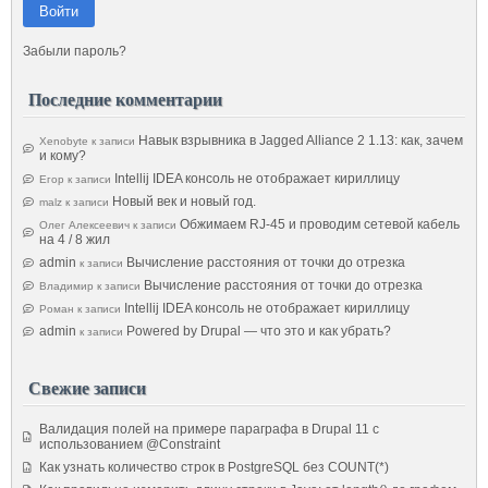
Войти
Забыли пароль?
Последние комментарии
Навык взрывника в Jagged Alliance 2 1.13: как, зачем
Xenobyte
к записи
и кому?
Intellij IDEA консоль не отображает кириллицу
Егор
к записи
Новый век и новый год.
malz
к записи
Обжимаем RJ-45 и проводим сетевой кабель
Олег Алексеевич
к записи
на 4 / 8 жил
admin
Вычисление расстояния от точки до отрезка
к записи
Вычисление расстояния от точки до отрезка
Владимир
к записи
Intellij IDEA консоль не отображает кириллицу
Роман
к записи
admin
Powered by Drupal — что это и как убрать?
к записи
Свежие записи
Валидация полей на примере параграфа в Drupal 11 с
использованием @Constraint
Как узнать количество строк в PostgreSQL без COUNT(*)