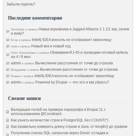
Забыли пароль?
Последние комментарии
Навык взрывника в Jagged Alliance 2 1.13: как, зачем
Xenobyte
к записи
и кому?
Intellij IDEA консоль не отображает кириллицу
Егор
к записи
Новый век и новый год.
malz
к записи
Обжимаем RJ-45 и проводим сетевой кабель
Олег Алексеевич
к записи
на 4 / 8 жил
admin
Вычисление расстояния от точки до отрезка
к записи
Вычисление расстояния от точки до отрезка
Владимир
к записи
Intellij IDEA консоль не отображает кириллицу
Роман
к записи
admin
Powered by Drupal — что это и как убрать?
к записи
Свежие записи
Валидация полей на примере параграфа в Drupal 11 с
использованием @Constraint
Как узнать количество строк в PostgreSQL без COUNT(*)
Как правильно измерить длину строки в Java: от length() до графем
Получение списка SQL-запросов через Devel: отладка в