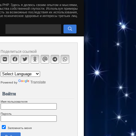
на PHP. Здесь я делюсь своим опытом и мыслями,
ьства собственной глупости. Используя примеры
сть за возможные последствия их использования,
е психическое здоровье и интересы третьих лиц.
Поделиться ссылкой
Translate
Powered by
Войти
Имя пользователя
Пароль
Запомнить меня