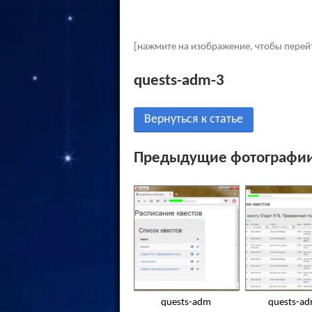
[нажмите на изображение, чтобы перей
quests-adm-3
Вернуться к статье
Предыдущие фотографии
quests-adm
quests-a