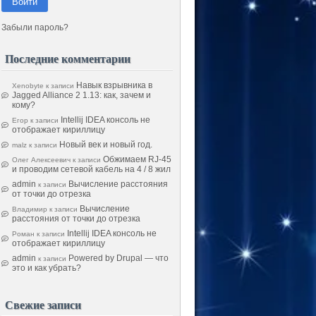
Войти
Забыли пароль?
Последние комментарии
Навык взрывника в
Xenobyte
к записи
Jagged Alliance 2 1.13: как, зачем и
кому?
Intellij IDEA консоль не
Егор
к записи
отображает кириллицу
Новый век и новый год.
malz
к записи
Обжимаем RJ-45
Олег Алексеевич
к записи
и проводим сетевой кабель на 4 / 8 жил
admin
Вычисление расстояния
к записи
от точки до отрезка
Вычисление
Владимир
к записи
расстояния от точки до отрезка
Intellij IDEA консоль не
Роман
к записи
отображает кириллицу
admin
Powered by Drupal — что
к записи
это и как убрать?
Свежие записи