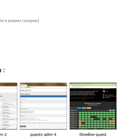
ти в режим галереи]
 :
dm-2
quests-adm-4
timeline-quest