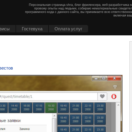
Персональная страница shra, блог фриленсера, веб-разработчика 
провожу опыты над людьми, собираю нематериальные свидетел
программного кода с данного сайта, вы принимаете всю ответственно
включая ваш
висы
Гостевуха
Оплата услуг
вестов