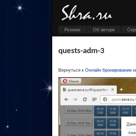
Резюме
Об авторе
Cер
quests-adm-3
Вернуться к
Онлайн бронирование к