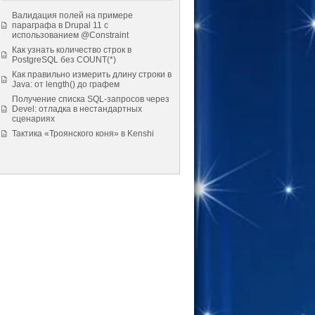
Валидация полей на примере
параграфа в Drupal 11 с
использованием @Constraint
Как узнать количество строк в
PostgreSQL без COUNT(*)
Как правильно измерить длину строки в
Java: от length() до графем
Получение списка SQL-запросов через
Devel: отладка в нестандартных
сценариях
Тактика «Троянского коня» в Kenshi