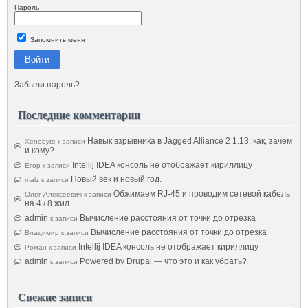
Пароль
Запомнить меня
Войти
Забыли пароль?
Последние комментарии
Навык взрывника в Jagged Alliance 2 1.13: как, зачем
Xenobyte
к записи
и кому?
Intellij IDEA консоль не отображает кириллицу
Егор
к записи
Новый век и новый год.
malz
к записи
Обжимаем RJ-45 и проводим сетевой кабель
Олег Алексеевич
к записи
на 4 / 8 жил
admin
Вычисление расстояния от точки до отрезка
к записи
Вычисление расстояния от точки до отрезка
Владимир
к записи
Intellij IDEA консоль не отображает кириллицу
Роман
к записи
admin
Powered by Drupal — что это и как убрать?
к записи
Свежие записи