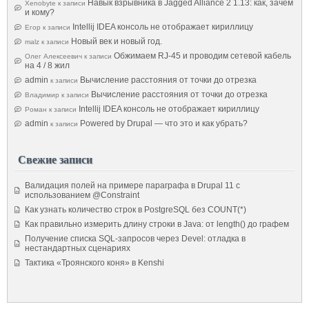
Навык взрывника в Jagged Alliance 2 1.13: как, зачем
Xenobyte
к записи
и кому?
Intellij IDEA консоль не отображает кириллицу
Егор
к записи
Новый век и новый год.
malz
к записи
Обжимаем RJ-45 и проводим сетевой кабель
Олег Алексеевич
к записи
на 4 / 8 жил
admin
Вычисление расстояния от точки до отрезка
к записи
Вычисление расстояния от точки до отрезка
Владимир
к записи
Intellij IDEA консоль не отображает кириллицу
Роман
к записи
admin
Powered by Drupal — что это и как убрать?
к записи
Свежие записи
Валидация полей на примере параграфа в Drupal 11 с
использованием @Constraint
Как узнать количество строк в PostgreSQL без COUNT(*)
Как правильно измерить длину строки в Java: от length() до графем
Получение списка SQL-запросов через Devel: отладка в
нестандартных сценариях
Тактика «Троянского коня» в Kenshi