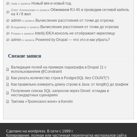
Новый век и новый год.
malz
к записи
Обжимаем RJ-45 и проводим сетевой кабель
Олег Алексеевич
к записи
на 4 / 8 жил
admin
Вычисление расстояния от точки до отрезка
к записи
Вычисление расстояния от точки до отрезка
Владимир
к записи
Intellij IDEA консоль не отображает кириллицу
Роман
к записи
admin
Powered by Drupal — что это и как убрать?
к записи
Свежие записи
Валидация полей на примере параграфа в Drupal 11 с
использованием @Constraint
Как узнать количество строк в PostgreSQL без COUNT(*)
Как правильно измерить длину строки в Java: от length() до графем
Получение списка SQL-запросов через Devel: отладка в
нестандартных сценариях
Тактика «Троянского коня» в Kenshi
Сделано на wordpress. В сети с 1999 г.
Копирование, полная или частичная перепечатка материалов сайта