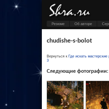
Резюме
Об авторе
Cер
chudishe-s-bolot
Вернуться к
Где искать мастерские
3
Следующие фотографии: