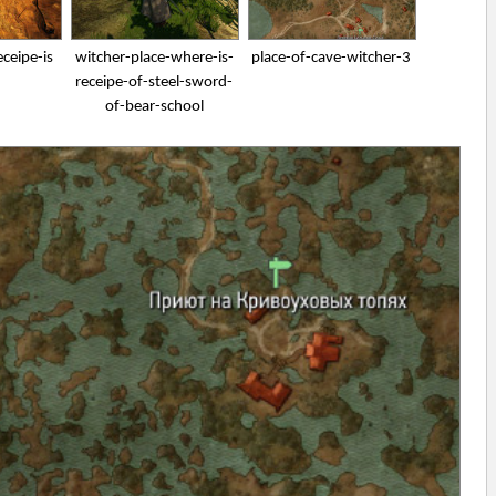
ceipe-is
witcher-place-where-is-
place-of-cave-witcher-3
receipe-of-steel-sword-
of-bear-school