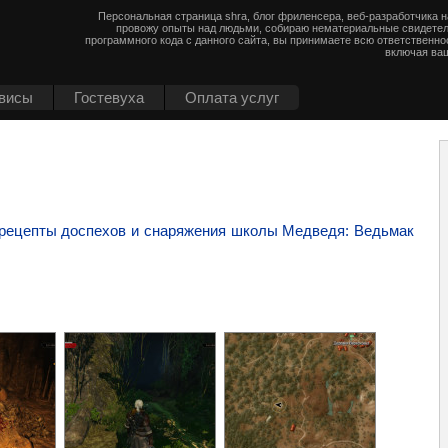
Персональная страница shra, блог фриленсера, веб-разработчика 
провожу опыты над людьми, собираю нематериальные свидетел
программного кода с данного сайта, вы принимаете всю ответственно
включая ваш
висы
Гостевуха
Оплата услуг
 рецепты доспехов и снаряжения школы Медведя: Ведьмак