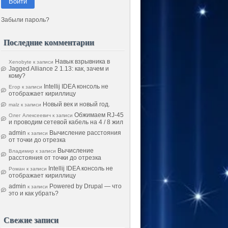
Войти
Забыли пароль?
Последние комментарии
Навык взрывника в
Xenobyte
к записи
Jagged Alliance 2 1.13: как, зачем и
кому?
Intellij IDEA консоль не
Егор
к записи
отображает кириллицу
Новый век и новый год.
malz
к записи
Обжимаем RJ-45
Олег Алексеевич
к записи
и проводим сетевой кабель на 4 / 8 жил
admin
Вычисление расстояния
к записи
от точки до отрезка
Вычисление
Владимир
к записи
расстояния от точки до отрезка
Intellij IDEA консоль не
Роман
к записи
отображает кириллицу
admin
Powered by Drupal — что
к записи
это и как убрать?
Свежие записи