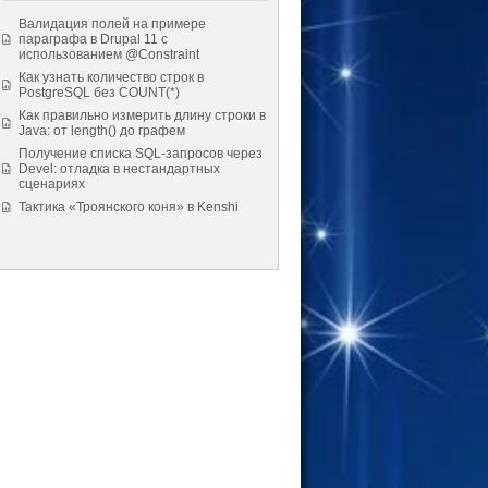
Валидация полей на примере
параграфа в Drupal 11 с
использованием @Constraint
Как узнать количество строк в
PostgreSQL без COUNT(*)
Как правильно измерить длину строки в
Java: от length() до графем
Получение списка SQL-запросов через
Devel: отладка в нестандартных
сценариях
Тактика «Троянского коня» в Kenshi