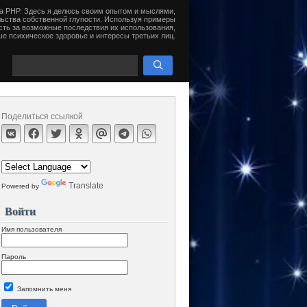
на PHP. Здесь я делюсь своим опытом и мыслями,
ьства собственной глупости. Используя примеры
сть за возможные последствия их использования,
е психическое здоровье и интересы третьих лиц.
Поделиться ссылкой
Translate
Powered by
Войти
Имя пользователя
Пароль
Запомнить меня