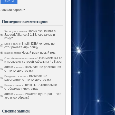
Войти
Забыли пароль?
Последние комментарии
Навык взрывника в
Xenobyte
к записи
Jagged Alliance 2 1.13: как, зачем и
кому?
Intellij IDEA консоль не
Егор
к записи
отображает кириллицу
Новый век и новый год.
malz
к записи
Обжимаем RJ-45
Олег Алексеевич
к записи
и проводим сетевой кабель на 4 / 8 жил
admin
Вычисление расстояния
к записи
от точки до отрезка
Вычисление
Владимир
к записи
расстояния от точки до отрезка
Intellij IDEA консоль не
Роман
к записи
отображает кириллицу
admin
Powered by Drupal — что
к записи
это и как убрать?
Свежие записи