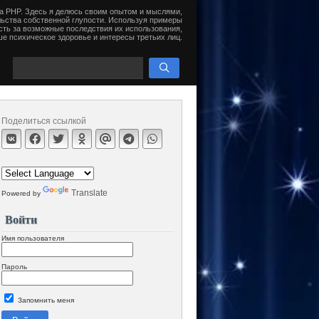
на PHP. Здесь я делюсь своим опытом и мыслями,
ьства собственной глупости. Используя примеры
сть за возможные последствия их использования,
е психическое здоровье и интересы третьих лиц.
Поделиться ссылкой
Translate
Powered by
Войти
Имя пользователя
Пароль
Запомнить меня