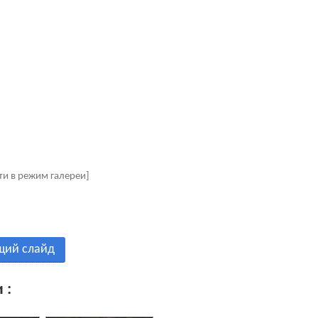
ти в режим галереи]
щий слайд
 :