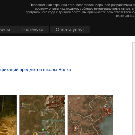
Персональная страница shra, блог фриленсера, веб-разработчика 
провожу опыты над людьми, собираю нематериальные свидетел
программного кода с данного сайта, вы принимаете всю ответственно
включая ваш
висы
Гостевуха
Оплата услуг
ификаций предметов школы Волка