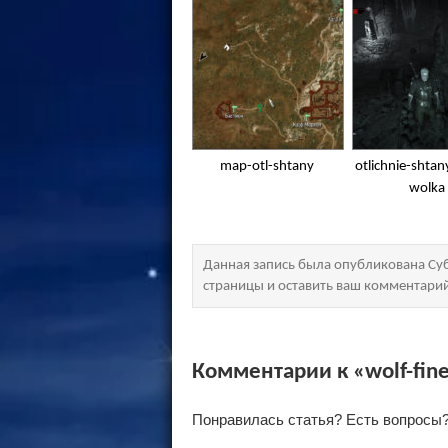
map-otl-shtany
otlichnie-shtan
wolka
Данная запись была опубликована Суб
страницы и оставить ваш комментари
Комментарии к «wolf-fine
Понравилась статья? Есть вопросы?