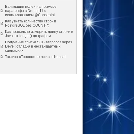
Валидация полей на примере
параграфа в Drupal 11 с
использованием @Constraint
Как узнать количество строк в
PostgreSQL без COUNT(*)
Как правильно измерить длину строки в
Java: от length() до графем
Получение списка SQL-запросов через
Devel: отладка в нестандартных
сценариях
Тактика «Троянского коня» в Kenshi