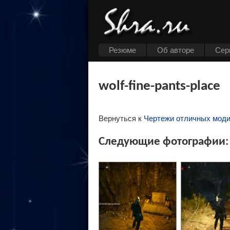
Резюме
Об авторе
Cер
wolf-fine-pants-place
Вернуться к
Чертежи отличных мод
Следующие фотографии: