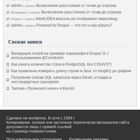
admin
Вычисление расстояния от точки до отрезка
к записи
Вычисление расстояния от точки до отрезка
Владимир
к записи
Intellij IDEA консоль не отображает кириллицу
Роман
к записи
admin
Powered by Drupal — что это и как убрать?
к записи
Свежие записи
Валидация полей на примере параграфа в Drupal 11 с
использованием @Constraint
Как узнать количество строк в PostgreSQL без COUNT(*)
Как правильно измерить длину строки в Java: от length() до графем
Получение списка SQL-запросов через Devel: отладка в
нестандартных сценариях
Тактика «Троянского коня» в Kenshi
Сделано на wordpress. В сети с 1999 г.
Копирование, полная или частичная перепечатка материалов сайта
допускается лишь с прямой ссылкой
на страницу-первоисточник.
Пользовательское соглашение
Размещение рекламы