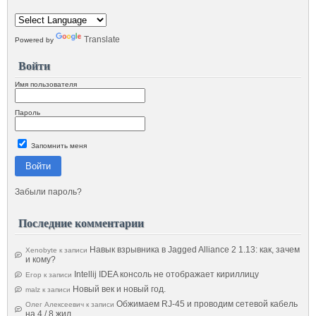
Translate
Powered by
Войти
Имя пользователя
Пароль
Запомнить меня
Войти
Забыли пароль?
Последние комментарии
Навык взрывника в Jagged Alliance 2 1.13: как, зачем
Xenobyte
к записи
и кому?
Intellij IDEA консоль не отображает кириллицу
Егор
к записи
Новый век и новый год.
malz
к записи
Обжимаем RJ-45 и проводим сетевой кабель
Олег Алексеевич
к записи
на 4 / 8 жил