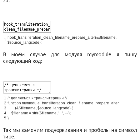
за:
hook_transliteration_clean_filename_prepare_alter
(
&$filename,
1
$source_langcode);
В моём случае для модуля mymodule я пишу
следующий код:
1
/* цепляемся к транслитерации */
2
function
mymodule_transliteration_clean_filename_prepare_alter
3
(
&$filename, $source_langcode) {
4
$filename = strtr($filename, ' _', '--');
5
}
Так мы заменим подчеркивания и пробелы на символ
тире.