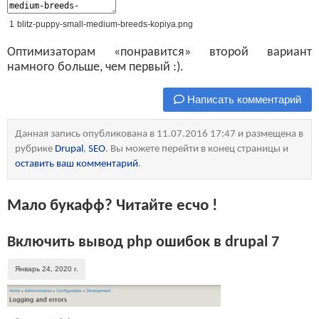
1
blitz
-
puppy
-
small
-
medium
-
breeds
-
kopiya
.
png
Оптимизаторам «понравится» второй вариант
намного больше, чем первый :).
Написать комментарий
Данная запись опубликована в 11.07.2016 17:47 и размещена в
рубрике
Drupal
,
SEO
. Вы можете перейти в конец страницы и
оставить ваш комментарий
.
Мало букафф? Читайте есчо !
Включить вывод php ошибок в drupal 7
Январь 24, 2020 г.