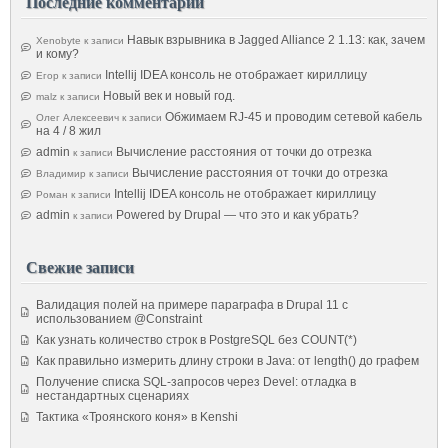
Последние комментарии
Навык взрывника в Jagged Alliance 2 1.13: как, зачем
Xenobyte
к записи
и кому?
Intellij IDEA консоль не отображает кириллицу
Егор
к записи
Новый век и новый год.
malz
к записи
Обжимаем RJ-45 и проводим сетевой кабель
Олег Алексеевич
к записи
на 4 / 8 жил
admin
Вычисление расстояния от точки до отрезка
к записи
Вычисление расстояния от точки до отрезка
Владимир
к записи
Intellij IDEA консоль не отображает кириллицу
Роман
к записи
admin
Powered by Drupal — что это и как убрать?
к записи
Свежие записи
Валидация полей на примере параграфа в Drupal 11 с
использованием @Constraint
Как узнать количество строк в PostgreSQL без COUNT(*)
Как правильно измерить длину строки в Java: от length() до графем
Получение списка SQL-запросов через Devel: отладка в
нестандартных сценариях
Тактика «Троянского коня» в Kenshi