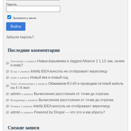
Пароль
Запомнить меня
Войти
Забыли пароль?
Последние комментарии
Навык взрывника в Jagged Alliance 2 1.13: как, зачем
Xenobyte
к записи
и кому?
Intellij IDEA консоль не отображает кириллицу
Егор
к записи
Новый век и новый год.
malz
к записи
Обжимаем RJ-45 и проводим сетевой кабель
Олег Алексеевич
к записи
на 4 / 8 жил
admin
Вычисление расстояния от точки до отрезка
к записи
Вычисление расстояния от точки до отрезка
Владимир
к записи
Intellij IDEA консоль не отображает кириллицу
Роман
к записи
admin
Powered by Drupal — что это и как убрать?
к записи
Свежие записи