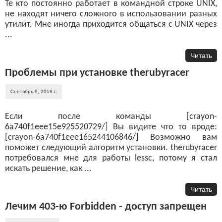
Те кто постоянно работает в командной строке UNIX,
не находят ничего сложного в использовании разных
утилит. Мне иногда приходится общаться с UNIX через
...
Читать
Проблемы при установке therubyracer
Сентябрь 9, 2018 г.
Если после команды [crayon-
6a740f1eee15e925520729/] Вы видите что то вроде:
[crayon-6a740f1eee165244106846/] Возможно вам
поможет следующий алгоритм установки. therubyracer
потребовался мне для работы lessc, потому я стал
искать решение, как ...
Читать
Лечим 403-ю Forbidden - доступ запрещен