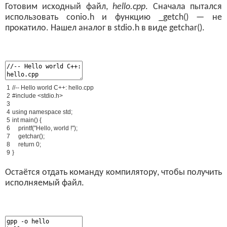
Готовим исходный файл,
hello.cpp
. Сначала пытался
использовать conio.h и функцию _getch() — не
прокатило. Нашел аналог в stdio.h в виде getchar().
1
//-- Hello world C++: hello.cpp
2
#include <stdio.h>
3
4
using
namespace
std
;
5
int
main
(
)
{
6
printf
(
"Hello, world !"
)
;
7
getchar
(
)
;
8
return
0
;
9
}
Остаётся отдать команду компилятору, чтобы получить
исполняемый файл.