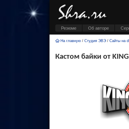
Резюме
Об авторе
Cер
На главную
/
Студия ЭВЭ
/
Сайты на d
Кастом байки от KIN