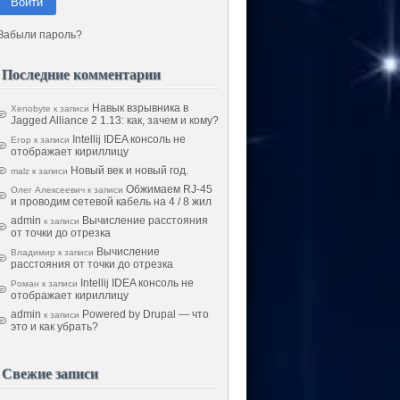
Войти
Забыли пароль?
Последние комментарии
Навык взрывника в
Xenobyte
к записи
Jagged Alliance 2 1.13: как, зачем и кому?
Intellij IDEA консоль не
Егор
к записи
отображает кириллицу
Новый век и новый год.
malz
к записи
Обжимаем RJ-45
Олег Алексеевич
к записи
и проводим сетевой кабель на 4 / 8 жил
admin
Вычисление расстояния
к записи
от точки до отрезка
Вычисление
Владимир
к записи
расстояния от точки до отрезка
Intellij IDEA консоль не
Роман
к записи
отображает кириллицу
admin
Powered by Drupal — что
к записи
это и как убрать?
Свежие записи