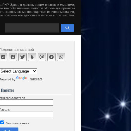
на PHP. Здесь я делюсь своим опытом и мыслями,
ьства собственной глупости. Используя примеры
сть за возможные последствия их использования,
е психическое здоровье и интересы третьих лиц.
Поделиться ссылкой
Translate
Powered by
Войти
Имя пользователя
Пароль
Запомнить меня