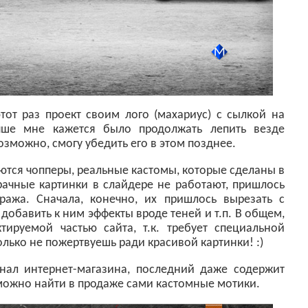
тот раз проект своим лого (махариус) с сылкой на
учше мне кажется было продолжать лепить везде
озможно, смогу убедить его в этом позднее.
яются чопперы, реальные кастомы, которые сделаны в
ачные картинки в слайдере не работают, пришлось
ража. Сначала, конечно, их пришлось вырезать с
 добавить к ним эффекты вроде теней и т.п. В общем,
тируемой частью сайта, т.к. требует специальной
лько не пожертвуешь ради красивой картинки! :)
онал интернет-магазина, последний даже содержит
т можно найти в продаже сами кастомные мотики.