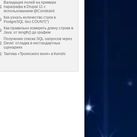
Валидация полей на примере
параграфа в Drupal 11 с
использованием @Constraint
Как узнать количество строк в
PostgreSQL без COUNT(*)
Как правильно измерить длину строки в
Java: от length() до графем
Получение списка SQL-запросов через
Devel: отладка в нестандартных
сценариях
Тактика «Троянского коня» в Kenshi