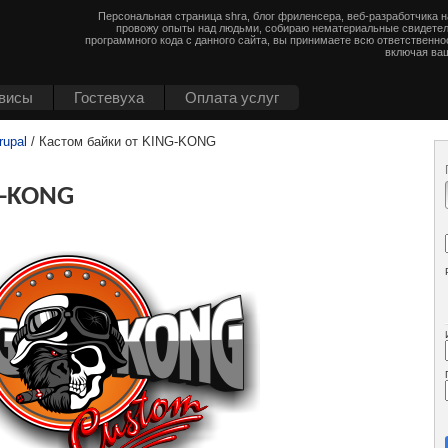
Персональная страница shra, блог фриленсера, веб-разработчика 
провожу опыты над людьми, собираю нематериальные свидетел
программного кода с данного сайта, вы принимаете всю ответственно
включая ваш
висы
Гостевуха
Оплата услуг
rupal
/ Кастом байки от KING-KONG
G-KONG