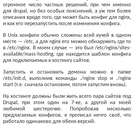
огромное число частных решений, при чем именно
для drupal, но без особых пояснений, а уж тем более
описания вроде того, где может быть конфиг для nginx,
и как его перезапустить после изменения конфига.
В Unix конфиги обычно сложены всей кучей в одном
месте — /etc, а для nginx его можно обнаружить где то
в /etc/nginx. В моем случае — это был /etc/nginx/sites-
available/mass-hosting, где находится шаблон конфига
для подключаемых к хостингу сайтов.
Запустить и остановить демона можно в папке
/etc/init.d, выполнив команды ./nginx stop и ./nginx
start (т.е. сначала остановим, потом запустим вновь).
На хостинге должны были жить всего пара сайтов под
Drupal, при этом один на 7-ке, а другой на моей
любимой шестерочке. Попробовав несколько
предлагаемых конфигов, я прописал нечто своё, что
работало одинаково для обеих версий.