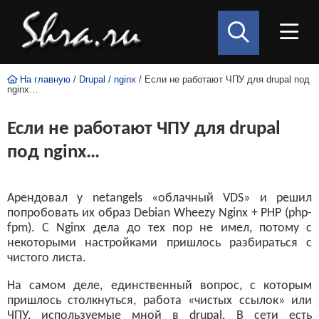
На главную
/
Drupal
/
nginx
/ Если не работают ЧПУ для drupal под
nginx…
Если не работают ЧПУ для drupal
под nginx…
Арендовал у netangels «облачный VDS» и решил
попробовать их образ Debian Wheezy Nginx + PHP (php-
fpm). С Nginx дела до тех пор не имел, потому с
некоторыми настройками пришлось разбираться с
чистого листа.
На самом деле, единственный вопрос, с которым
пришлось столкнуться, работа «чистых ссылок» или
ЧПУ, используемые мной в drupal. В сети есть