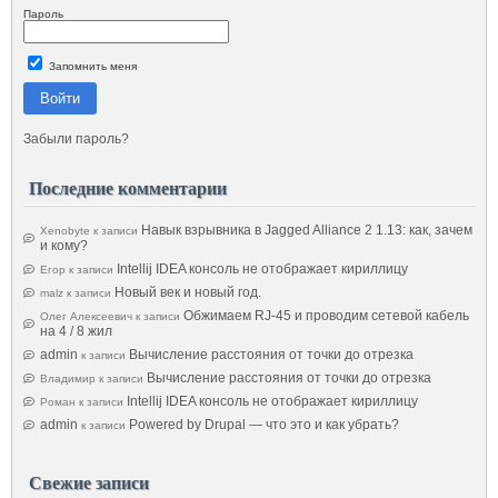
Пароль
Запомнить меня
Войти
Забыли пароль?
Последние комментарии
Навык взрывника в Jagged Alliance 2 1.13: как, зачем
Xenobyte
к записи
и кому?
Intellij IDEA консоль не отображает кириллицу
Егор
к записи
Новый век и новый год.
malz
к записи
Обжимаем RJ-45 и проводим сетевой кабель
Олег Алексеевич
к записи
на 4 / 8 жил
admin
Вычисление расстояния от точки до отрезка
к записи
Вычисление расстояния от точки до отрезка
Владимир
к записи
Intellij IDEA консоль не отображает кириллицу
Роман
к записи
admin
Powered by Drupal — что это и как убрать?
к записи
Свежие записи