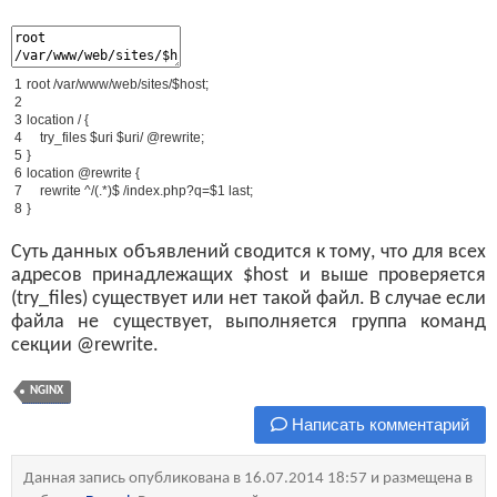
1
root
/
var
/
www
/
web
/
sites
/
$
host
;
2
3
location
/
{
4
try_files
$
uri
$
uri
/
@
rewrite
;
5
}
6
location
@
rewrite
{
7
rewrite
^/
(
.
*
)
$
/
index
.
php
?
q
=
$
1
last
;
8
}
Суть данных объявлений сводится к тому, что для всех
адресов принадлежащих $host и выше проверяется
(try_files) существует или нет такой файл. В случае если
файла не существует, выполняется группа команд
секции @rewrite.
NGINX
Написать комментарий
Данная запись опубликована в 16.07.2014 18:57 и размещена в