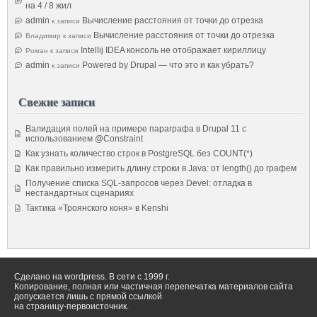
на 4 / 8 жил
admin
Вычисление расстояния от точки до отрезка
к записи
Вычисление расстояния от точки до отрезка
Владимир
к записи
Intellij IDEA консоль не отображает кириллицу
Роман
к записи
admin
Powered by Drupal — что это и как убрать?
к записи
Свежие записи
Валидация полей на примере параграфа в Drupal 11 с
использованием @Constraint
Как узнать количество строк в PostgreSQL без COUNT(*)
Как правильно измерить длину строки в Java: от length() до графем
Получение списка SQL-запросов через Devel: отладка в
нестандартных сценариях
Тактика «Троянского коня» в Kenshi
Сделано на wordpress. В сети с 1999 г.
Копирование, полная или частичная перепечатка материалов сайта
допускается лишь с прямой ссылкой
на страницу-первоисточник.