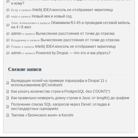
и кому?
Intellij IDEA консоль не отображает кириллицу
Егор
к записи
Новый век и новый год.
malz
к записи
Обжимаем RJ-45 и проводим сетевой кабель
Олег Алексеевич
к записи
на 4 / 8 жил
admin
Вычисление расстояния от точки до отрезка
к записи
Вычисление расстояния от точки до отрезка
Владимир
к записи
Intellij IDEA консоль не отображает кириллицу
Роман
к записи
admin
Powered by Drupal — что это и как убрать?
к записи
Свежие записи
Валидация полей на примере параграфа в Drupal 11 с
использованием @Constraint
Как узнать количество строк в PostgreSQL без COUNT(*)
Как правильно измерить длину строки в Java: от length() до графем
Получение списка SQL-запросов через Devel: отладка в
нестандартных сценариях
Тактика «Троянского коня» в Kenshi