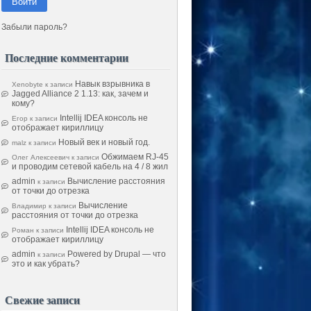
Войти
Забыли пароль?
Последние комментарии
Навык взрывника в
Xenobyte
к записи
Jagged Alliance 2 1.13: как, зачем и
кому?
Intellij IDEA консоль не
Егор
к записи
отображает кириллицу
Новый век и новый год.
malz
к записи
Обжимаем RJ-45
Олег Алексеевич
к записи
и проводим сетевой кабель на 4 / 8 жил
admin
Вычисление расстояния
к записи
от точки до отрезка
Вычисление
Владимир
к записи
расстояния от точки до отрезка
Intellij IDEA консоль не
Роман
к записи
отображает кириллицу
admin
Powered by Drupal — что
к записи
это и как убрать?
Свежие записи