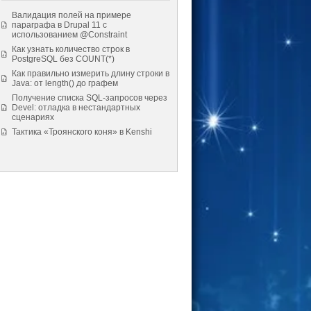
Валидация полей на примере
параграфа в Drupal 11 с
использованием @Constraint
Как узнать количество строк в
PostgreSQL без COUNT(*)
Как правильно измерить длину строки в
Java: от length() до графем
Получение списка SQL-запросов через
Devel: отладка в нестандартных
сценариях
Тактика «Троянского коня» в Kenshi