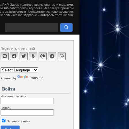
на PHP. Здесь я делюсь своим опытом и мыслями,
ьства собственной глупости. Используя примеры
сть за возможные последствия их использования,
е психическое здоровье и интересы третьих лиц.
Поделиться ссылкой
Translate
Powered by
Войти
Имя пользователя
Пароль
Запомнить меня