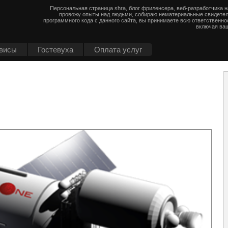
Персональная страница shra, блог фриленсера, веб-разработчика 
провожу опыты над людьми, собираю нематериальные свидетел
программного кода с данного сайта, вы принимаете всю ответственно
включая ваш
висы
Гостевуха
Оплата услуг