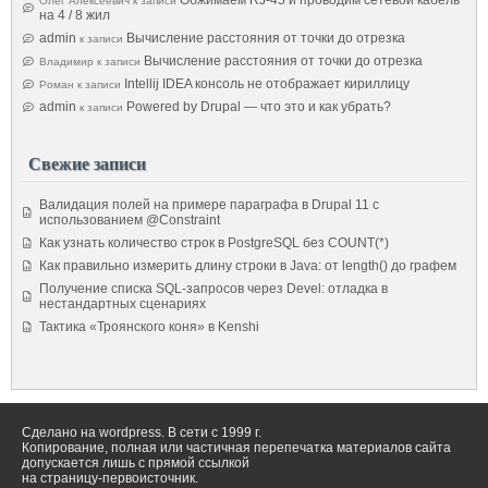
Олег Алексеевич
к записи
на 4 / 8 жил
admin
Вычисление расстояния от точки до отрезка
к записи
Вычисление расстояния от точки до отрезка
Владимир
к записи
Intellij IDEA консоль не отображает кириллицу
Роман
к записи
admin
Powered by Drupal — что это и как убрать?
к записи
Свежие записи
Валидация полей на примере параграфа в Drupal 11 с
использованием @Constraint
Как узнать количество строк в PostgreSQL без COUNT(*)
Как правильно измерить длину строки в Java: от length() до графем
Получение списка SQL-запросов через Devel: отладка в
нестандартных сценариях
Тактика «Троянского коня» в Kenshi
Сделано на wordpress. В сети с 1999 г.
Копирование, полная или частичная перепечатка материалов сайта
допускается лишь с прямой ссылкой
на страницу-первоисточник.