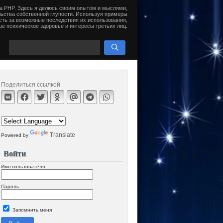
на PHP. Здесь я делюсь своим опытом и мыслями,
ьства собственной глупости. Используя примеры
сть за возможные последствия их использования,
е психическое здоровье и интересы третьих лиц.
Поделиться ссылкой
Translate
Powered by
Войти
Имя пользователя
Пароль
Запомнить меня