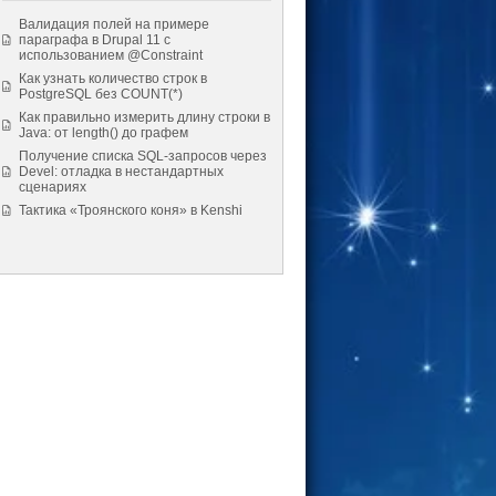
Валидация полей на примере
параграфа в Drupal 11 с
использованием @Constraint
Как узнать количество строк в
PostgreSQL без COUNT(*)
Как правильно измерить длину строки в
Java: от length() до графем
Получение списка SQL-запросов через
Devel: отладка в нестандартных
сценариях
Тактика «Троянского коня» в Kenshi