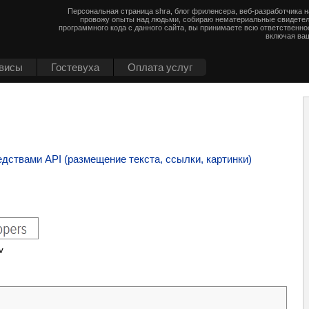
Персональная страница shra, блог фриленсера, веб-разработчика 
провожу опыты над людьми, собираю нематериальные свидетел
программного кода с данного сайта, вы принимаете всю ответственно
включая ваш
висы
Гостевуха
Оплата услуг
едствами API (размещение текста, ссылки, картинки)
v