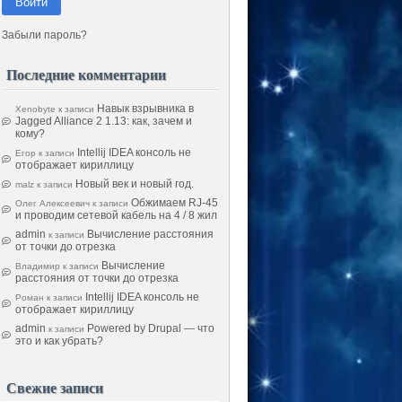
Войти
Забыли пароль?
Последние комментарии
Навык взрывника в
Xenobyte
к записи
Jagged Alliance 2 1.13: как, зачем и
кому?
Intellij IDEA консоль не
Егор
к записи
отображает кириллицу
Новый век и новый год.
malz
к записи
Обжимаем RJ-45
Олег Алексеевич
к записи
и проводим сетевой кабель на 4 / 8 жил
admin
Вычисление расстояния
к записи
от точки до отрезка
Вычисление
Владимир
к записи
расстояния от точки до отрезка
Intellij IDEA консоль не
Роман
к записи
отображает кириллицу
admin
Powered by Drupal — что
к записи
это и как убрать?
Свежие записи