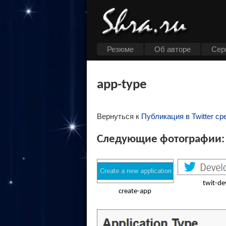
Резюме
Об авторе
Cер
app-type
Вернуться к
Публикация в Twitter ср
Следующие фотографии:
twit-de
create-app