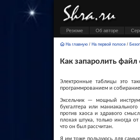
Резюме
Об авторе
Cер
На главную
/
На первой полосе
/
Безо
Как запаролить файл 
Электронные таблицы это та
программрованием и собиранием
Эксельчик — мощный инструме
бухгалтера или маниакального
против хаоса и здравого смысла
плохая штука, только иногда от
что он был рассчитан.
Я им тоже пользуюсь для самых