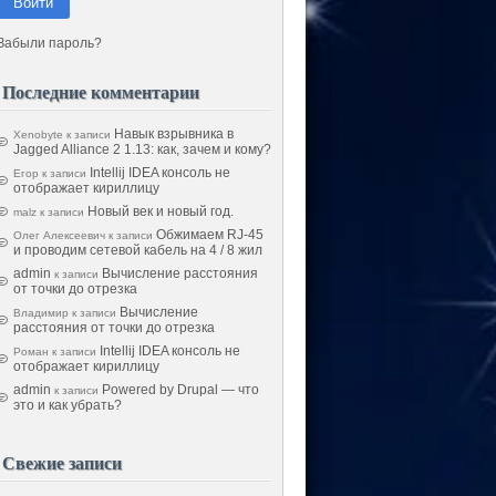
Войти
Забыли пароль?
Последние комментарии
Навык взрывника в
Xenobyte
к записи
Jagged Alliance 2 1.13: как, зачем и кому?
Intellij IDEA консоль не
Егор
к записи
отображает кириллицу
Новый век и новый год.
malz
к записи
Обжимаем RJ-45
Олег Алексеевич
к записи
и проводим сетевой кабель на 4 / 8 жил
admin
Вычисление расстояния
к записи
от точки до отрезка
Вычисление
Владимир
к записи
расстояния от точки до отрезка
Intellij IDEA консоль не
Роман
к записи
отображает кириллицу
admin
Powered by Drupal — что
к записи
это и как убрать?
Свежие записи