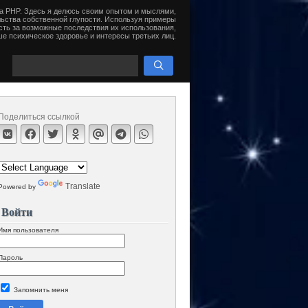
на PHP. Здесь я делюсь своим опытом и мыслями,
ьства собственной глупости. Используя примеры
сть за возможные последствия их использования,
е психическое здоровье и интересы третьих лиц.
Поделиться ссылкой
Translate
Powered by
Войти
Имя пользователя
Пароль
Запомнить меня