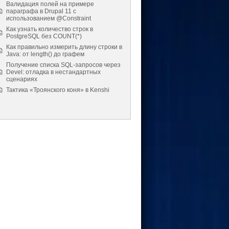
Валидация полей на примере
параграфа в Drupal 11 с
использованием @Constraint
Как узнать количество строк в
PostgreSQL без COUNT(*)
Как правильно измерить длину строки в
Java: от length() до графем
Получение списка SQL-запросов через
Devel: отладка в нестандартных
сценариях
Тактика «Троянского коня» в Kenshi