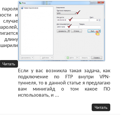
 пароля
ности и
случае
аролей,
игается
 длину
сширили
Читать
Если у вас возникла такая задача, как
подключение по FTP внутри VPN-
туннеля, то в данной статье я предлагаю
вам минигайд о том какое ПО
использовать, и ...
Читать