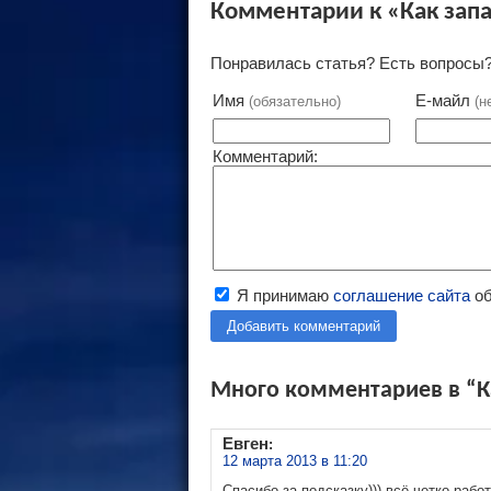
Комментарии к «Как запа
Понравилась статья? Есть вопросы?
Имя
Е-майл
(обязательно)
(н
Комментарий:
Я принимаю
соглашение сайта
об
Добавить комментарий
Много комментариев в “Ка
Евген
:
12 марта 2013 в 11:20
Спасибо за подсказку))) всё четко работ