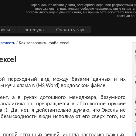
Персональная страница shra, блог фриленсера, веб-разработчика 
провожу опыты над людьми, собираю нематериальные свидетел
программного кода с данного сайта, вы принимаете всю ответственно
включая ваш
висы
Гостевуха
Оплата услуг
пасность
/ Как запаролить файл excel
excel
кой переходный вид между базами данных и их
 кучи хлама в (MS Word) вордовском файле.
нт, а в руках дотошного менеджера, безумного
 аналитика он превращается в абсолютное оружие
 :). Да, нет, я действительно думаю, что Эксель не
 безысходности люди используют его сверх того, на
, порой, странных вещей, иногда настолько важных,