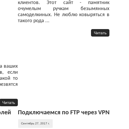
клиентов. Этот сайт - памятник
очумелым ручкам безымянных
самоделкиных. Не люблю ковыряться в
такого рода ...
Читать
ма ваших
в, если
какой то
езвятся
Читать
олей
Подключаемся по FTP через VPN
Сентябрь 27, 2017 г.