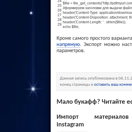
24
$
file
=
file_get_contents
(
"http://pdfmyurl.co
25
//формируем заголовки для выдачи фай
26
header
(
'Content-Type: application/download
27
header
(
'Content-Disposition: attachment; f
28
header
(
'Content-Length: '
.
strlen
(
$
file
)
)
;
29
echo
$
file
;
Кроме самого простого вариант
напрямую
. Экспорт можно нас
параметров.
Данная запись опубликована в 06.11.
конец страницы и
оставить ваш комм
Мало букафф? Читайте ес
Импорт материало
Instagram