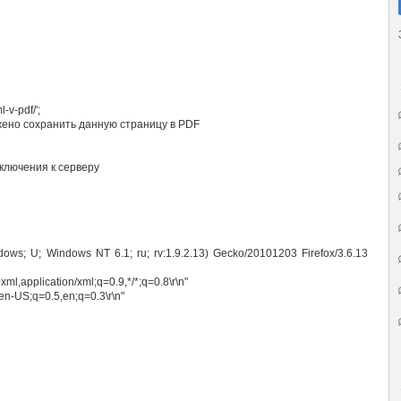
-v-pdf/'
;
жено сохранить данную страницу в PDF
ключения к серверу
ndows; U; Windows NT 6.1; ru; rv:1.9.2.13) Gecko/20101203 Firefox/3.6.13
+xml,application/xml;q=0.9,*/*;q=0.8\r\n"
en-US;q=0.5,en;q=0.3\r\n"