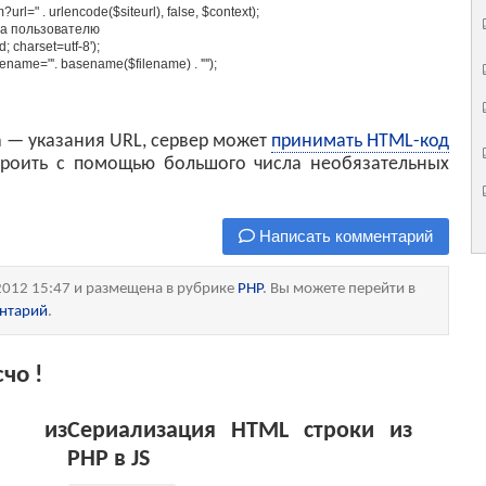
m?url="
.
urlencode
(
$
siteurl
)
,
false
,
$
context
)
;
ла пользователю
; charset=utf-8'
)
;
ilename="'
.
basename
(
$
filename
)
.
'"'
)
;
а — указания URL, сервер может
принимать HTML-код
троить с помощью большого числа необязательных
Написать комментарий
2012 15:47 и размещена в рубрике
PHP
. Вы можете перейти в
ентарий
.
чо !
в из
Сериализация HTML строки из
PHP в JS