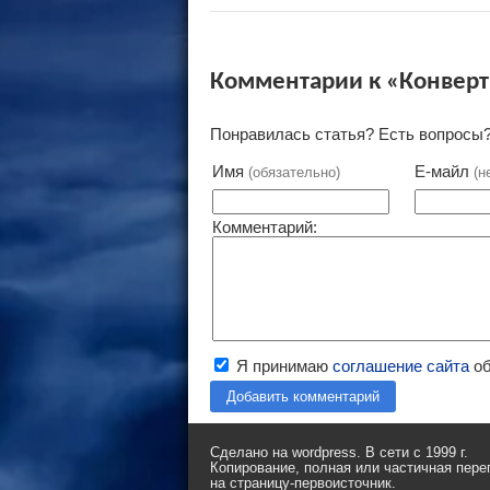
Комментарии к «Конверт
Понравилась статья? Есть вопросы?
Имя
Е-майл
(обязательно)
(н
Комментарий:
Я принимаю
соглашение сайта
об
Добавить комментарий
Сделано на wordpress. В сети с 1999 г.
Копирование, полная или частичная пере
на страницу-первоисточник.