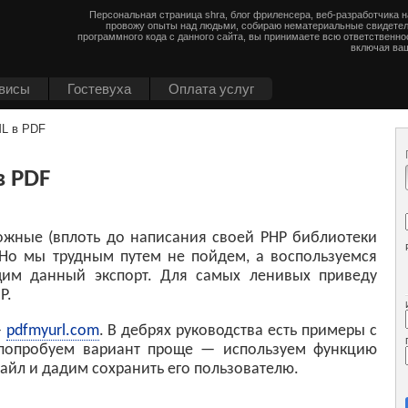
Персональная страница shra, блог фриленсера, веб-разработчика 
провожу опыты над людьми, собираю нематериальные свидетел
программного кода с данного сайта, вы принимаете всю ответственно
включая ваш
висы
Гостевуха
Оплата услуг
ML в PDF
в PDF
ложные (вплоть до написания своей PHP библиотеки
 Но мы трудным путем не пойдем, а воспользуемся
им данный экспорт. Для самых ленивых приведу
P.
—
pdfmyurl.com
. В дебрях руководства есть примеры с
попробуем вариант проще — используем функцию
 файл и дадим сохранить его пользователю.