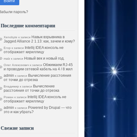
Войти
Забыли пароль?
Последние комментарии
Навык взрывника в
Xenobyte
к записи
Jagged Alliance 2 1.13: как, зачем и кому?
Intellij IDEA консоль не
Егор
к записи
отображает кириллицу
Новый век и новый год.
malz
к записи
Обжимаем RJ-45
Олег Алексеевич
к записи
и проводим сетевой кабель на 4 / 8 жил
admin
Вычисление расстояния
к записи
от точки до отрезка
Вычисление
Владимир
к записи
расстояния от точки до отрезка
Intellij IDEA консоль не
Роман
к записи
отображает кириллицу
admin
Powered by Drupal — что
к записи
это и как убрать?
Свежие записи