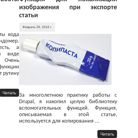
изображения при экспорте
статьи
Февраль 29, 2016 г.
ты кода
ундомер.
сть, а
в виде
. Очень
ункции
т рутину
Читать
За многолетнюю практику работы с
Drupal, я накопил целую библиотеку
вспомогательных функций. Функция,
описываемая в этой статье,
используется для копирования ...
Читать