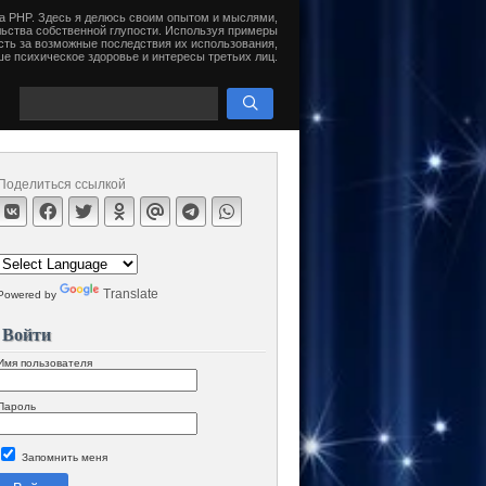
на PHP. Здесь я делюсь своим опытом и мыслями,
ьства собственной глупости. Используя примеры
сть за возможные последствия их использования,
е психическое здоровье и интересы третьих лиц.
Поделиться ссылкой
Translate
Powered by
Войти
Имя пользователя
Пароль
Запомнить меня