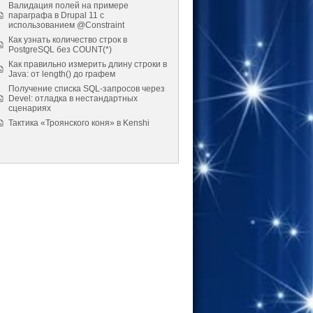
Валидация полей на примере
параграфа в Drupal 11 с
использованием @Constraint
Как узнать количество строк в
PostgreSQL без COUNT(*)
Как правильно измерить длину строки в
Java: от length() до графем
Получение списка SQL-запросов через
Devel: отладка в нестандартных
сценариях
Тактика «Троянского коня» в Kenshi