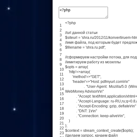
<
?
php
1
2
//url данной статьи
3
$
siteurl
=
'shra.ru/2012/11/konvertiruem-html
4
//имя файла, под которым будет предло
5
$
filename
=
'shra.ru.pdf'
;
6
7
//сформируем настройки потока, для под
8
//имитируем работу из мозиллы
9
$
opts
=
array
(
10
'http'
=
>
array
(
11
'method'
=
>
"GET"
,
12
'header'
=
>
"Host: pdfmyurl.com\r\n"
13
.
"User-Agent: Mozilla/5.0 (Wi
14
WebMoney Advisor\r\n"
15
.
"Accept: text/html,application/xhtml
16
.
"Accept-Language: ru-RU,ru;q=0.8,
17
.
"Accept-Encoding: gzip, deflate\r\n"
18
.
"DNT: 1\r\n"
19
.
"Connection: keep-alive\r\n"
,
20
)
21
)
;
22
$
context
=
stream_context_create
(
$
opts
)
;
23
//делаем запрос, качаем файл