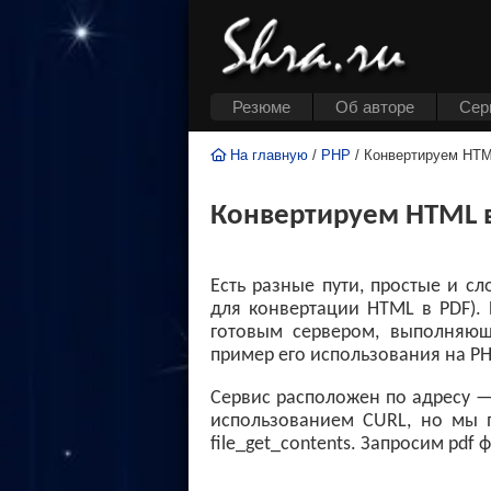
Резюме
Об авторе
Cер
На главную
/
PHP
/ Конвертируем HT
Конвертируем HTML 
Есть разные пути, простые и с
для конвертации HTML в PDF).
готовым сервером, выполняющ
пример его использования на PH
Сервис расположен по адресу 
использованием CURL, но мы 
file_get_contents. Запросим pdf