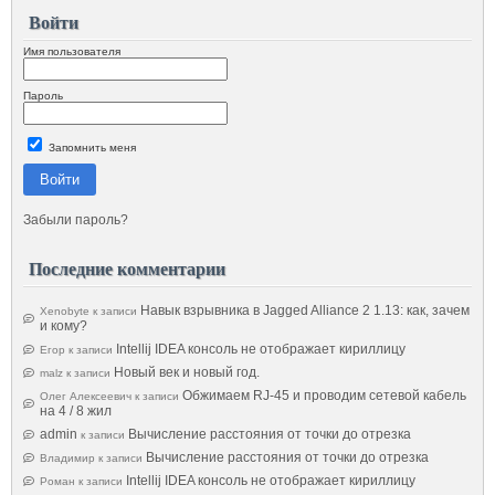
Войти
Имя пользователя
Пароль
Запомнить меня
Войти
Забыли пароль?
Последние комментарии
Навык взрывника в Jagged Alliance 2 1.13: как, зачем
Xenobyte
к записи
и кому?
Intellij IDEA консоль не отображает кириллицу
Егор
к записи
Новый век и новый год.
malz
к записи
Обжимаем RJ-45 и проводим сетевой кабель
Олег Алексеевич
к записи
на 4 / 8 жил
admin
Вычисление расстояния от точки до отрезка
к записи
Вычисление расстояния от точки до отрезка
Владимир
к записи
Intellij IDEA консоль не отображает кириллицу
Роман
к записи