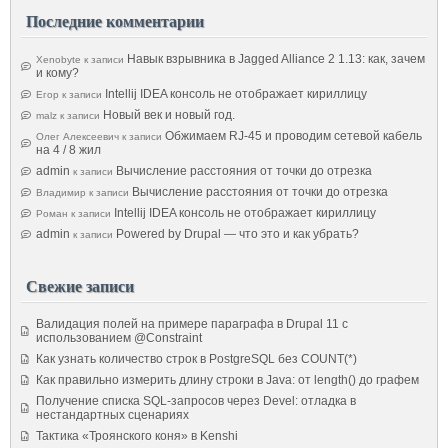
Последние комментарии
Навык взрывника в Jagged Alliance 2 1.13: как, зачем
Xenobyte
к записи
и кому?
Intellij IDEA консоль не отображает кириллицу
Егор
к записи
Новый век и новый год.
malz
к записи
Обжимаем RJ-45 и проводим сетевой кабель
Олег Алексеевич
к записи
на 4 / 8 жил
admin
Вычисление расстояния от точки до отрезка
к записи
Вычисление расстояния от точки до отрезка
Владимир
к записи
Intellij IDEA консоль не отображает кириллицу
Роман
к записи
admin
Powered by Drupal — что это и как убрать?
к записи
Свежие записи
Валидация полей на примере параграфа в Drupal 11 с
использованием @Constraint
Как узнать количество строк в PostgreSQL без COUNT(*)
Как правильно измерить длину строки в Java: от length() до графем
Получение списка SQL-запросов через Devel: отладка в
нестандартных сценариях
Тактика «Троянского коня» в Kenshi