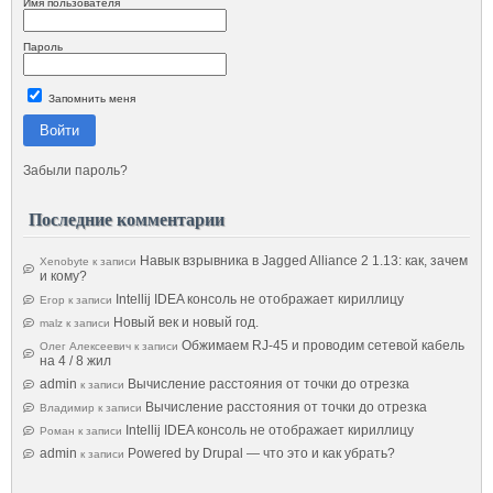
Имя пользователя
Пароль
Запомнить меня
Войти
Забыли пароль?
Последние комментарии
Навык взрывника в Jagged Alliance 2 1.13: как, зачем
Xenobyte
к записи
и кому?
Intellij IDEA консоль не отображает кириллицу
Егор
к записи
Новый век и новый год.
malz
к записи
Обжимаем RJ-45 и проводим сетевой кабель
Олег Алексеевич
к записи
на 4 / 8 жил
admin
Вычисление расстояния от точки до отрезка
к записи
Вычисление расстояния от точки до отрезка
Владимир
к записи
Intellij IDEA консоль не отображает кириллицу
Роман
к записи
admin
Powered by Drupal — что это и как убрать?
к записи