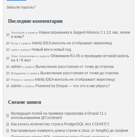
Забыли пароль?
Последние комментарии
Навык взрывника в Jagged Alliance 2 1.13: как, зачем
Xenobyte
к записи
и кому?
Intellij IDEA консоль не отображает кириллицу
Егор
к записи
Новый век и новый год.
malz
к записи
Обжимаем RJ-45 и проводим сетевой кабель
Олег Алексеевич
к записи
на 4 / 8 жил
admin
Вычисление расстояния от точки до отрезка
к записи
Вычисление расстояния от точки до отрезка
Владимир
к записи
Intellij IDEA консоль не отображает кириллицу
Роман
к записи
admin
Powered by Drupal — что это и как убрать?
к записи
Свежие записи
Валидация полей на примере параграфа в Drupal 11 с
использованием @Constraint
Как узнать количество строк в PostgreSQL без COUNT(*)
Как правильно измерить длину строки в Java: от length() до графем
Получение списка SQL-запросов через Devel: отладка в