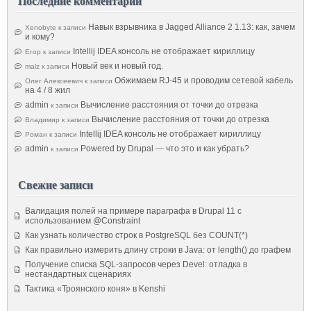
Последние комментарии
Навык взрывника в Jagged Alliance 2 1.13: как, зачем
Xenobyte
к записи
и кому?
Intellij IDEA консоль не отображает кириллицу
Егор
к записи
Новый век и новый год.
malz
к записи
Обжимаем RJ-45 и проводим сетевой кабель
Олег Алексеевич
к записи
на 4 / 8 жил
admin
Вычисление расстояния от точки до отрезка
к записи
Вычисление расстояния от точки до отрезка
Владимир
к записи
Intellij IDEA консоль не отображает кириллицу
Роман
к записи
admin
Powered by Drupal — что это и как убрать?
к записи
Свежие записи
Валидация полей на примере параграфа в Drupal 11 с
использованием @Constraint
Как узнать количество строк в PostgreSQL без COUNT(*)
Как правильно измерить длину строки в Java: от length() до графем
Получение списка SQL-запросов через Devel: отладка в
нестандартных сценариях
Тактика «Троянского коня» в Kenshi