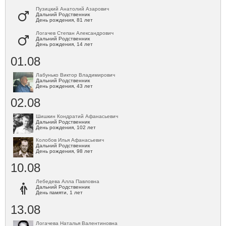
Пузицкий Анатолий Азарович
Дальний Родственник
День рождения, 81 лет
Логачев Степан Александрович
Дальний Родственник
День рождения, 14 лет
01.08
Лабунько Виктор Владимирович
Дальний Родственник
День рождения, 43 лет
02.08
Шишкин Кондратий Афанасьевич
Дальний Родственник
День рождения, 102 лет
Колобов Илья Афанасьевич
Дальний Родственник
День рождения, 98 лет
10.08
Лебедева Алла Павловна
Дальний Родственник
День памяти, 1 лет
13.08
Логачева Наталья Валентиновна