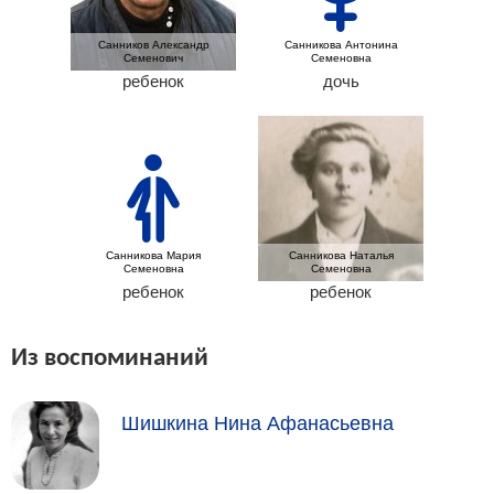
Санников Александр
Санникова Антонина
Семенович
Семеновна
ребенок
дочь
Санникова Мария
Санникова Наталья
Семеновна
Семеновна
ребенок
ребенок
Из воспоминаний
Шишкина Нина Афанасьевна