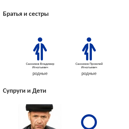
Братья и сестры
Санников Владимир
Санников Прокопий
Игнатьевич
Игнатьевич
родные
родные
Супруги и Дети