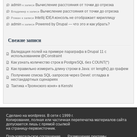
admin
Вычисление расстояния от точки до отрезка
к записи
Вычисление расстояния от точки до отрезка
Владимир
к записи
Intellij IDEA консоль не отображает кириллицу
Роман
к записи
admin
Powered by Drupal — что это и как убрать?
к записи
Свежие записи
Валидация полей на примере параграфа в Drupal 11 с
использованием @Constraint
Как узнать количество строк в PostgreSQL без COUNT(*)
Как правильно измерить длину строки в Java: от length() до графем
Получение списка SQL-запросов через Devel: отладка в
нестандартных сценариях
Тактика «Троянского коня» в Kenshi
Сделано на wordpress. В сети с 1999 г.
Копирование, полная или частичная перепечатка материалов сайта
допускается лишь с прямой ссылкой
на страницу-первоисточник.
Пользовательское соглашение
Размещение рекламы