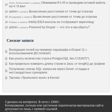
Обжимаем RJ-45 и проводим сетевой кабель
Олег Алексеевич
к записи
на 4 / 8 жил
admin
Вычисление расстояния от точки до отрезка
к записи
Вычисление расстояния от точки до отрезка
Владимир
к записи
Intellij IDEA консоль не отображает кириллицу
Роман
к записи
admin
Powered by Drupal — что это и как убрать?
к записи
Свежие записи
Валидация полей на примере параграфа в Drupal 11 с
использованием @Constraint
Как узнать количество строк в PostgreSQL без COUNT(*)
Как правильно измерить длину строки в Java: от length() до графем
Получение списка SQL-запросов через Devel: отладка в
нестандартных сценариях
Тактика «Троянского коня» в Kenshi
Сделано на wordpress. В сети с 1999 г.
Копирование, полная или частичная перепечатка материалов сайта
допускается лишь с прямой ссылкой