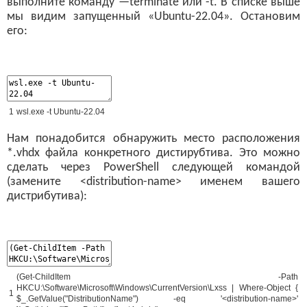
выполните команду —terminate или -t. В списке выше
мы видим запущенный «Ubuntu-22.04». Остановим
его:
1
wsl
.
exe
-
t
Ubuntu
-
22.04
Нам понадобится обнаружить место расположения
*.vhdx файла конкретного дистирубтива. Это можно
сделать через PowerShell следующей командой
(замените <distribution-name> именем вашего
дистрибутива):
(
Get
-
ChildItem
-
Path
HKCU
:
\
Software
\
Microsoft
\
Windows
\
CurrentVersion
\
Lxss
|
Where
-
Object
{
1
$
_
.
GetValue
(
"DistributionName"
)
-
eq
'<distribution-name>'