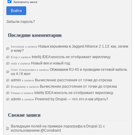
Запомнить меня
Войти
Забыли пароль?
Последние комментарии
Навык взрывника в Jagged Alliance 2 1.13: как, зачем
Xenobyte
к записи
и кому?
Intellij IDEA консоль не отображает кириллицу
Егор
к записи
Новый век и новый год.
malz
к записи
Обжимаем RJ-45 и проводим сетевой кабель
Олег Алексеевич
к записи
на 4 / 8 жил
admin
Вычисление расстояния от точки до отрезка
к записи
Вычисление расстояния от точки до отрезка
Владимир
к записи
Intellij IDEA консоль не отображает кириллицу
Роман
к записи
admin
Powered by Drupal — что это и как убрать?
к записи
Свежие записи
Валидация полей на примере параграфа в Drupal 11 с
использованием @Constraint