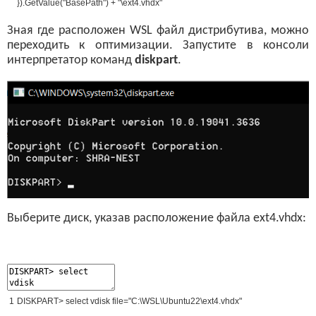
}
)
.
GetValue
(
"BasePath"
)
+
"\ext4.vhdx"
Зная где расположен WSL файл дистрибутива, можно
переходить к оптимизации. Запустите в консоли
интерпретатор команд
diskpart
.
Выберите диск, указав расположение файла ext4.vhdx:
1
DISKPART
>
select
vdisk
file
=
"C:\WSL\Ubuntu22\ext4.vhdx"