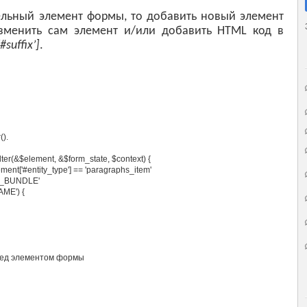
ельный элемент формы, то добавить новый элемент
изменить сам элемент и/или добавить HTML код в
#suffix’]
.
().
ter
(
&$element, &$form_state, $context) {
ement['#entity_type'] == 'paragraphs_item'
H_BUNDLE'
ME') {
еред элементом формы