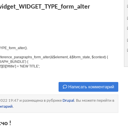
d_widget_WIDGET_TYPE_form_alter
YPE_form_alter().
ference_paragraphs_form_alter
(
&$element, &$form_state, $context) {
AGRAPH_BUNDLE') {
]['#title'] = 'NEW TITLE';
Написать комментарий
2022 19:47 и размещена в рубрике
Drupal
. Вы можете перейти в
ентарий
.
чо !