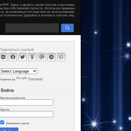
на PHP. Здесь я делюсь своим опытом и мыслями,
ьства собственной глупости. Используя примеры
сть за возможные последствия их использования,
е психическое здоровье и интересы третьих лиц.
Поделиться ссылкой
Translate
Powered by
Войти
Имя пользователя
Пароль
Запомнить меня