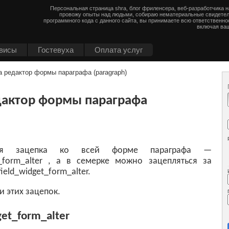
Персональная страница shra, блог фриленсера, веб-разработчика 
провожу опыты над людьми, собираю нематериальные свидетел
программного кода с данного сайта, вы принимаете всю ответственно
включая ваш
висы
Гостевуха
Оплата услуг
а редактор формы параграфа (paragraph)
едактор формы параграфа
ая зацепка ко всей форме параграфа —
E_form_alter , а в семерке можно зацепляться за
eld_widget_form_alter.
 этих зацепок.
get_form_alter