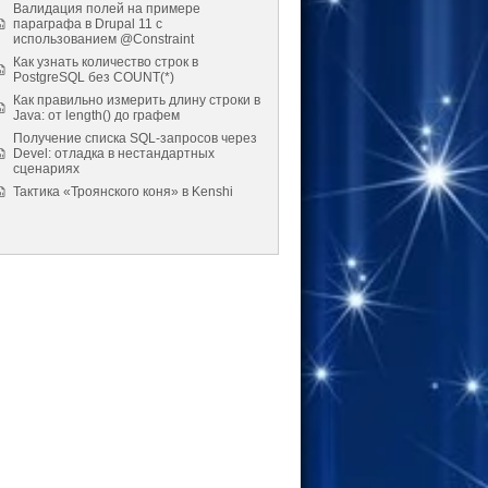
Валидация полей на примере
параграфа в Drupal 11 с
использованием @Constraint
Как узнать количество строк в
PostgreSQL без COUNT(*)
Как правильно измерить длину строки в
Java: от length() до графем
Получение списка SQL-запросов через
Devel: отладка в нестандартных
сценариях
Тактика «Троянского коня» в Kenshi