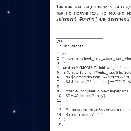
Так как мы зацепляемся за отд
так не получится, но можно 
$element[‘#prefix’]
или
$element[‘
1
/**
2
* Implements hook_field_widget_form_alter
3
*/
4
function
MYMODULE_field_widget_form_al
5
if (!empty($element['#entity_type']) && $el
6
&& $element['#bundle'] == 'PARAGRAP
7
&& $element['#field_name'] == 'FIELD_NA
8
9
// так мы получаем объект параграфа
10
$P = &$element['#entity'];
11
.
.
.
12
13
// а так мы затем добавляем что то п
14
$
element
[
'#prefix'
]
=
'...'
;
15
}
16
}