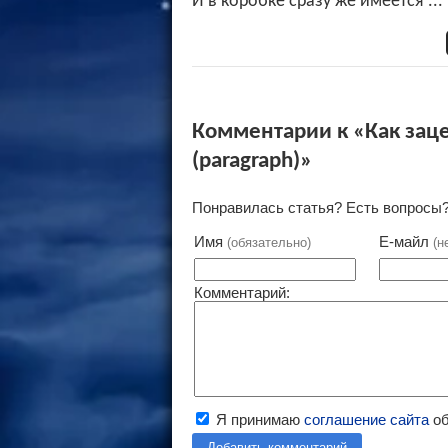
И в коробке сразу же имеется ...
Комментарии к «Как заце
(paragraph)»
Понравилась статья? Есть вопросы?
Имя
Е-майл
(обязательно)
(н
Комментарий:
Я принимаю
соглашение сайта
об
Добавить комментарий