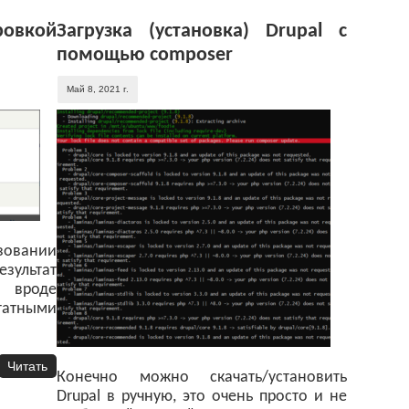
ровкой
Загрузка (установка) Drupal с
помощью composer
Май 8, 2021 г.
зовании
езультат
ц вроде
штатными
Читать
Конечно можно скачать/установить
Drupal в ручную, это очень просто и не