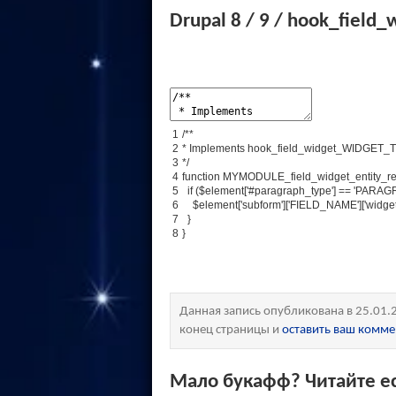
Drupal 8 / 9 / hook_fiel
1
/**
2
* Implements hook_field_widget_WIDGET_T
3
*/
4
function
MYMODULE_field_widget_entity_re
5
if ($element['#paragraph_type'] == 'PAR
6
$element['subform']['FIELD_NAME']['widget'][0
7
}
8
}
Данная запись опубликована в 25.01.
конец страницы и
оставить ваш комм
Мало букафф? Читайте ес