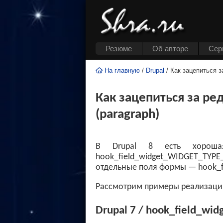
Резюме
Об авторе
Cер
На главную
/
Drupal
/ Как зацепиться з
Как зацепиться за р
(paragraph)
В Drupal 8 есть хорош
hook_field_widget_WIDGET_TYP
отдельные поля формы — hook_fi
Рассмотрим примеры реализации
Drupal 7 / hook_field_wid