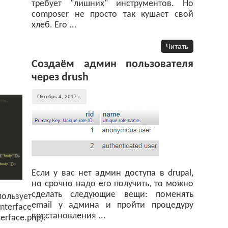
требует "лишних" инструментов. Но
composer не просто так кушает свой
хлеб. Его ...
Читать
Создаём админ пользователя
через drush
Октябрь 4, 2017 г.
Если у вас нет админ доступа в drupal,
но срочно надо его получить, то можно
сделать следующие вещи: поменять
пользует
email у админа и пройти процедуру
terface
восстановления ...
erface.php).