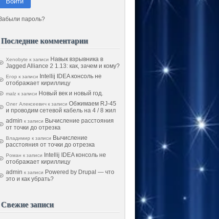
Войти
Забыли пароль?
Последние комментарии
Навык взрывника в
Xenobyte
к записи
Jagged Alliance 2 1.13: как, зачем и кому?
Intellij IDEA консоль не
Егор
к записи
отображает кириллицу
Новый век и новый год.
malz
к записи
Обжимаем RJ-45
Олег Алексеевич
к записи
и проводим сетевой кабель на 4 / 8 жил
admin
Вычисление расстояния
к записи
от точки до отрезка
Вычисление
Владимир
к записи
расстояния от точки до отрезка
Intellij IDEA консоль не
Роман
к записи
отображает кириллицу
admin
Powered by Drupal — что
к записи
это и как убрать?
Свежие записи