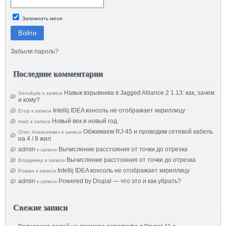
Запомнить меня
Войти
Забыли пароль?
Последние комментарии
Навык взрывника в Jagged Alliance 2 1.13: как, зачем
Xenobyte
к записи
и кому?
Intellij IDEA консоль не отображает кириллицу
Егор
к записи
Новый век и новый год.
malz
к записи
Обжимаем RJ-45 и проводим сетевой кабель
Олег Алексеевич
к записи
на 4 / 8 жил
admin
Вычисление расстояния от точки до отрезка
к записи
Вычисление расстояния от точки до отрезка
Владимир
к записи
Intellij IDEA консоль не отображает кириллицу
Роман
к записи
admin
Powered by Drupal — что это и как убрать?
к записи
Свежие записи