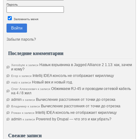
Пароль
Запомнить меня
Войти
Забыли пароль?
Последние комментарии
Навык взрывника в Jagged Alliance 2 1.13: как, зачем
Xenobyte
к записи
и кому?
Intellij IDEA консоль не отображает кириллицу
Егор
к записи
Новый век и новый год.
malz
к записи
Обжимаем RJ-45 и проводим сетевой кабель
Олег Алексеевич
к записи
на 4 / 8 жил
admin
Вычисление расстояния от точки до отрезка
к записи
Вычисление расстояния от точки до отрезка
Владимир
к записи
Intellij IDEA консоль не отображает кириллицу
Роман
к записи
admin
Powered by Drupal — что это и как убрать?
к записи
Свежие записи