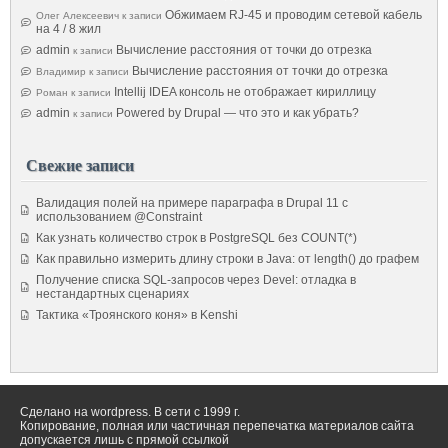
Обжимаем RJ-45 и проводим сетевой кабель
Олег Алексеевич
к записи
на 4 / 8 жил
admin
Вычисление расстояния от точки до отрезка
к записи
Вычисление расстояния от точки до отрезка
Владимир
к записи
Intellij IDEA консоль не отображает кириллицу
Роман
к записи
admin
Powered by Drupal — что это и как убрать?
к записи
Свежие записи
Валидация полей на примере параграфа в Drupal 11 с
использованием @Constraint
Как узнать количество строк в PostgreSQL без COUNT(*)
Как правильно измерить длину строки в Java: от length() до графем
Получение списка SQL-запросов через Devel: отладка в
нестандартных сценариях
Тактика «Троянского коня» в Kenshi
Сделано на wordpress. В сети с 1999 г.
Копирование, полная или частичная перепечатка материалов сайта
допускается лишь с прямой ссылкой