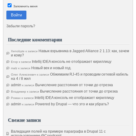
Запомнить меня
Войти
Забыли пароль?
Последние комментарии
Навык взрывника в Jagged Alliance 2 1.13: как, зачем
Xenobyte
к записи
и кому?
Intellij IDEA консоль не отображает кириллицу
Егор
к записи
Новый век и новый год.
malz
к записи
Обжимаем RJ-45 и проводим сетевой кабель
Олег Алексеевич
к записи
на 4 / 8 жил
admin
Вычисление расстояния от точки до отрезка
к записи
Вычисление расстояния от точки до отрезка
Владимир
к записи
Intellij IDEA консоль не отображает кириллицу
Роман
к записи
admin
Powered by Drupal — что это и как убрать?
к записи
Свежие записи
Валидация полей на примере параграфа в Drupal 11 с
использованием @Constraint