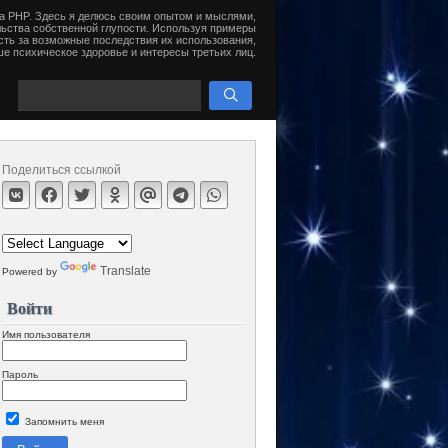
на PHP. Здесь я делюсь своим опытом и мыслями,
ьства собственной глупости. Используя примеры
сть за возможные последствия их использования,
е психическое здоровье и интересы третьих лиц.
Поделиться ссылкой
Translate
Powered by
Войти
Имя пользователя
Пароль
Запомнить меня