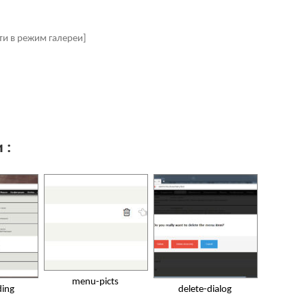
ти в режим галереи]
 :
menu-picts
ing
delete-dialog