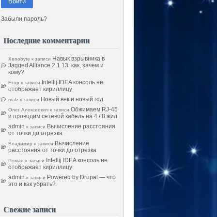
Войти
Забыли пароль?
Последние комментарии
Навык взрывника в
Xenobyte
к записи
Jagged Alliance 2 1.13: как, зачем и
кому?
Intellij IDEA консоль не
Егор
к записи
отображает кириллицу
Новый век и новый год.
malz
к записи
Обжимаем RJ-45
Олег Алексеевич
к записи
и проводим сетевой кабель на 4 / 8 жил
admin
Вычисление расстояния
к записи
от точки до отрезка
Вычисление
Владимир
к записи
расстояния от точки до отрезка
Intellij IDEA консоль не
Роман
к записи
отображает кириллицу
admin
Powered by Drupal — что
к записи
это и как убрать?
Свежие записи