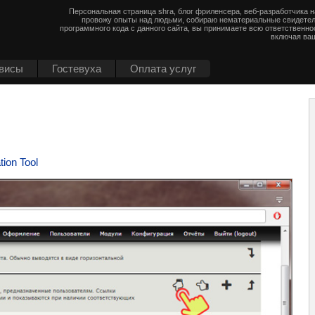
Персональная страница shra, блог фриленсера, веб-разработчика 
провожу опыты над людьми, собираю нематериальные свидетел
программного кода с данного сайта, вы принимаете всю ответственно
включая ваш
висы
Гостевуха
Оплата услуг
ion Tool