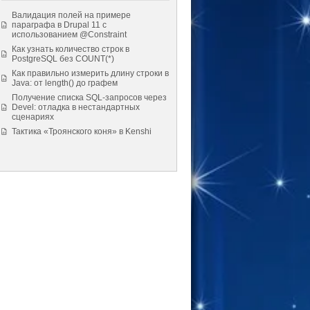
Валидация полей на примере
параграфа в Drupal 11 с
использованием @Constraint
Как узнать количество строк в
PostgreSQL без COUNT(*)
Как правильно измерить длину строки в
Java: от length() до графем
Получение списка SQL-запросов через
Devel: отладка в нестандартных
сценариях
Тактика «Троянского коня» в Kenshi