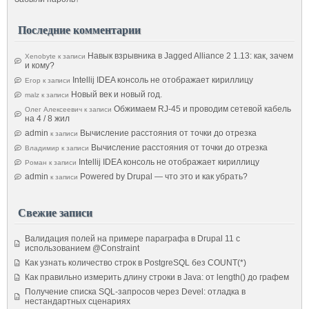
Последние комментарии
Навык взрывника в Jagged Alliance 2 1.13: как, зачем
Xenobyte
к записи
и кому?
Intellij IDEA консоль не отображает кириллицу
Егор
к записи
Новый век и новый год.
malz
к записи
Обжимаем RJ-45 и проводим сетевой кабель
Олег Алексеевич
к записи
на 4 / 8 жил
admin
Вычисление расстояния от точки до отрезка
к записи
Вычисление расстояния от точки до отрезка
Владимир
к записи
Intellij IDEA консоль не отображает кириллицу
Роман
к записи
admin
Powered by Drupal — что это и как убрать?
к записи
Свежие записи
Валидация полей на примере параграфа в Drupal 11 с
использованием @Constraint
Как узнать количество строк в PostgreSQL без COUNT(*)
Как правильно измерить длину строки в Java: от length() до графем
Получение списка SQL-запросов через Devel: отладка в
нестандартных сценариях