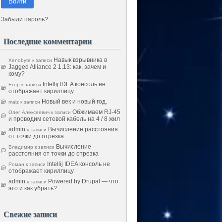
Войти
Забыли пароль?
Последние комментарии
Навык взрывника в
Xenobyte
к записи
Jagged Alliance 2 1.13: как, зачем и
кому?
Intellij IDEA консоль не
Егор
к записи
отображает кириллицу
Новый век и новый год.
malz
к записи
Обжимаем RJ-45
Олег Алексеевич
к записи
и проводим сетевой кабель на 4 / 8 жил
admin
Вычисление расстояния
к записи
от точки до отрезка
Вычисление
Владимир
к записи
расстояния от точки до отрезка
Intellij IDEA консоль не
Роман
к записи
отображает кириллицу
admin
Powered by Drupal — что
к записи
это и как убрать?
Свежие записи