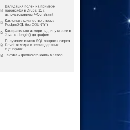
Валидация полей на примере
параграфа в Drupal 11 с
использованием @Constraint
Как узнать количество строк в
PostgreSQL без COUNT(*)
Как правильно измерить длину строки в
Java: от length() до графем
Получение списка SQL-запросов через
Devel: отладка в нестандартных
сценариях
Тактика «Троянского коня» в Kenshi