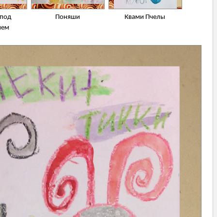
 под
Поняши
Квами Пчелы
ием