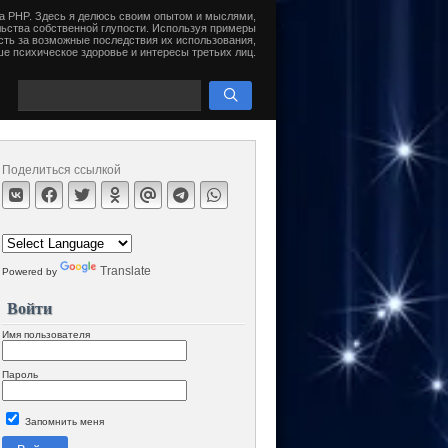
на PHP. Здесь я делюсь своим опытом и мыслями,
ьства собственной глупости. Используя примеры
сть за возможные последствия их использования,
е психическое здоровье и интересы третьих лиц.
Поделиться ссылкой
Translate
Powered by
Войти
Имя пользователя
Пароль
Запомнить меня