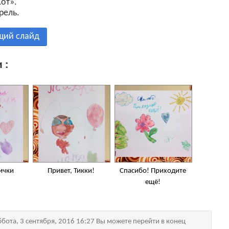
от».
рель.
щий слайд
 :
ички
Привет, Тикки!
Спасибо! Приходите
ещё!
бота, 3 сентября, 2016 16:27 Вы можете перейти в конец