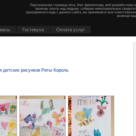
Персональная страница shra, блог фриленсера, веб-разработчика 
провожу опыты над людьми, собираю нематериальные свидетел
программного кода с данного сайта, вы принимаете всю ответственно
включая ваш
висы
Гостевуха
Оплата услуг
я детских рисунков Риты Король