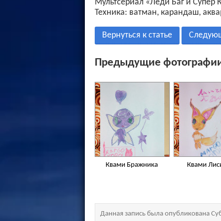
Мультсериал «Леди Баг и Супер К
Техника: ватман, карандаш, аква
Вернуться к статье
Следую
Предыдущие фотографии
Квами Бражника
Квами Лис
Данная запись была опубликована Суб