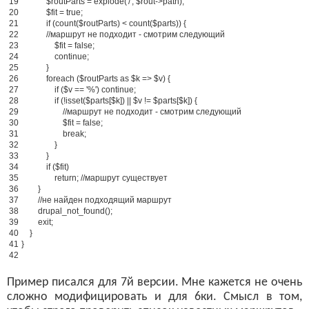
19
$
routParts
=
explode
(
'/'
,
$
rout
-
>
path
)
;
20
$
fit
=
true
;
21
if
(
count
(
$
routParts
)
<
count
(
$
parts
)
)
{
22
//маршрут не подходит - смотрим следующий
23
$
fit
=
false
;
24
continue
;
25
}
26
foreach
(
$
routParts
as
$
k
=
>
$
v
)
{
27
if
(
$
v
==
'%'
)
continue
;
28
if
(
!
isset
(
$
parts
[
$
k
]
)
|
|
$
v
!
=
$
parts
[
$
k
]
)
{
29
//маршрут не подходит - смотрим следующий
30
$
fit
=
false
;
31
break
;
32
}
33
}
34
if
(
$
fit
)
35
return
;
//маршрут существует
36
}
37
//не найден подходящий маршрут
38
drupal_not_found
(
)
;
39
exit
;
40
}
41
}
42
Пример писался для 7й версии. Мне кажется не очень
сложно модифицировать и для 6ки. Смысл в том,