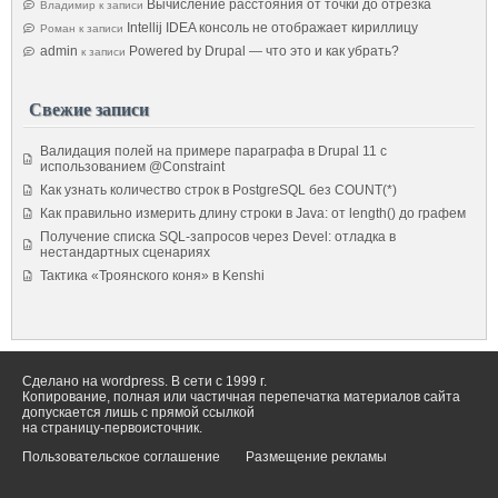
Вычисление расстояния от точки до отрезка
Владимир
к записи
Intellij IDEA консоль не отображает кириллицу
Роман
к записи
admin
Powered by Drupal — что это и как убрать?
к записи
Свежие записи
Валидация полей на примере параграфа в Drupal 11 с
использованием @Constraint
Как узнать количество строк в PostgreSQL без COUNT(*)
Как правильно измерить длину строки в Java: от length() до графем
Получение списка SQL-запросов через Devel: отладка в
нестандартных сценариях
Тактика «Троянского коня» в Kenshi
Сделано на wordpress. В сети с 1999 г.
Копирование, полная или частичная перепечатка материалов сайта
допускается лишь с прямой ссылкой
на страницу-первоисточник.
Пользовательское соглашение
Размещение рекламы