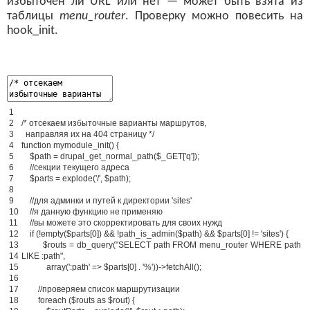
избыточен ли URL или нет — может быть взята из
таблицы
menu_router
. Проверку можно повесить на
hook_init.
1
2
/* отсекаем избыточные варианты маршрутов,
3
направляя их на 404 страницу */
4
function
mymodule_init
(
)
{
5
$
path
=
drupal_get_normal_path
(
$
_GET
[
'q'
]
)
;
6
//секции текущего адреса
7
$
parts
=
explode
(
'/'
,
$
path
)
;
8
9
//для админки и путей к директории 'sites'
10
//я данную функцию не применяю
11
//вы можете это скорректировать для своих нужд
12
if
(
!
empty
(
$
parts
[
0
]
)
&& !path_is_admin($path) && $parts[0] != 'sites') {
13
$routs = db_query("SELECT path FROM menu_router WHERE path
14
LIKE :path",
15
array(':path' => $parts[0] . '%'))->fetchAll();
16
17
//проверяем список маршрутизации
18
foreach
(
$
routs
as
$
rout
)
{