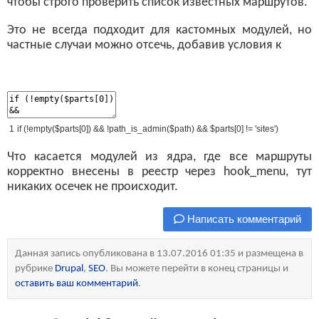
чтобы строго проверить список известных маршрутов.
Это не всегда подходит для кастомных модулей, но
частные случаи можно отсечь, добавив условия к
1
if
(
!
empty
(
$
parts
[
0
]
)
&&
!
path_is_admin
(
$
path
)
&&
$
parts
[
0
]
!
=
'sites'
)
Что касается модулей из ядра, где все маршруты
корректно внесены в реестр через hook_menu, тут
никаких осечек не происходит.
Написать комментарий
Данная запись опубликована в 13.07.2016 01:35 и размещена в
рубрике
Drupal
,
SEO
. Вы можете перейти в конец страницы и
оставить ваш комментарий
.