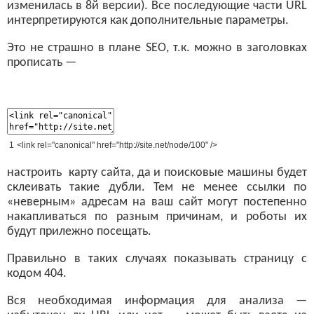
изменилась в 8й версии). Все последующие части URL
интерпретируются как дополнительные параметры.
Это не страшно в плане SEO, т.к. можно в заголовках
прописать —
1
<
link
rel
=
"canonical"
href
=
"http://site.net/node/100"
/
>
настроить карту сайта, да и поисковые машины будет
склеивать такие дубли. Тем не менее ссылки по
«неверным» адресам на ваш сайт могут постепенно
накапливаться по разным причинам, и роботы их
будут прилежно посещать.
Правильно в таких случаях показывать страницу с
кодом 404.
Вся необходимая информация для анализа —