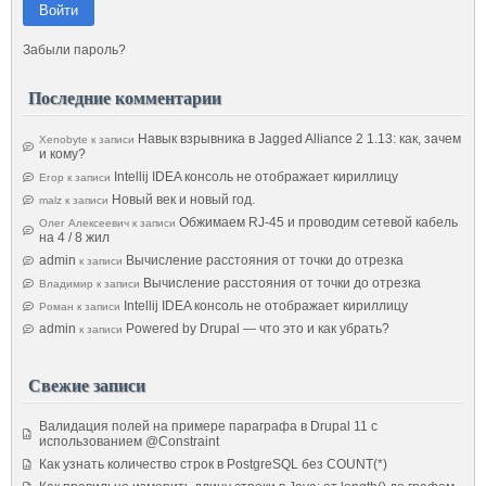
Войти
Забыли пароль?
Последние комментарии
Навык взрывника в Jagged Alliance 2 1.13: как, зачем
Xenobyte
к записи
и кому?
Intellij IDEA консоль не отображает кириллицу
Егор
к записи
Новый век и новый год.
malz
к записи
Обжимаем RJ-45 и проводим сетевой кабель
Олег Алексеевич
к записи
на 4 / 8 жил
admin
Вычисление расстояния от точки до отрезка
к записи
Вычисление расстояния от точки до отрезка
Владимир
к записи
Intellij IDEA консоль не отображает кириллицу
Роман
к записи
admin
Powered by Drupal — что это и как убрать?
к записи
Свежие записи
Валидация полей на примере параграфа в Drupal 11 с
использованием @Constraint
Как узнать количество строк в PostgreSQL без COUNT(*)