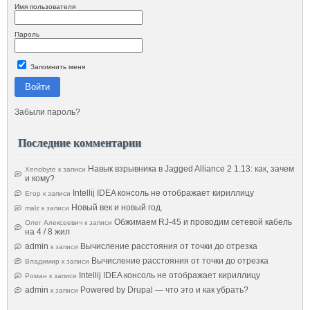
Имя пользователя
Пароль
Запомнить меня
Войти
Забыли пароль?
Последние комментарии
Навык взрывника в Jagged Alliance 2 1.13: как, зачем
Xenobyte
к записи
и кому?
Intellij IDEA консоль не отображает кириллицу
Егор
к записи
Новый век и новый год.
malz
к записи
Обжимаем RJ-45 и проводим сетевой кабель
Олег Алексеевич
к записи
на 4 / 8 жил
admin
Вычисление расстояния от точки до отрезка
к записи
Вычисление расстояния от точки до отрезка
Владимир
к записи
Intellij IDEA консоль не отображает кириллицу
Роман
к записи
admin
Powered by Drupal — что это и как убрать?
к записи